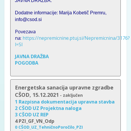
JAVNA DRAŽBA.
Dodatne informacije: Marija Kobetič Premru,
info@csod.si
Povezava
na:
https://nepremicnine.ptuj.si/Nepremicnina/3176?
l=SI
JAVNA DRAŽBA
POGODBA
Energetska sanacija upravne zgradbe
CŠOD, 15.12.2021
- zaključen
1 Razpisna dokumentacija upravna stavba
2 CŠOD UZ Projektna naloga
3 CŠOD UZ REP
4 PZI_GF_VN_Odp
0 CŠOD_UZ_TehničnoPoročilo_PZI