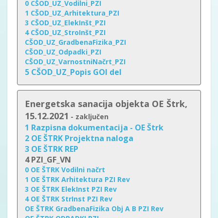
0 CŠOD_UZ_Vodilni_PZI
1 CŠOD_UZ_Arhitektura_PZI
3 CŠOD_UZ_ElekInšt_PZI
4 CŠOD_UZ_StroInšt_PZI
CŠOD_UZ_GradbenaFizika_PZI
CŠOD_UZ_Odpadki_PZI
CŠOD_UZ_VarnostniNačrt_PZI
5 CŠOD_UZ_Popis GOI del
Energetska sanacija objekta OE Štrk,
15.12.2021
- zaključen
1 Razpisna dokumentacija - OE Štrk
2 OE ŠTRK Projektna naloga
3 OE ŠTRK REP
4 PZI_GF_VN
0 OE ŠTRK Vodilni načrt
1 OE ŠTRK Arhitektura PZI Rev
3 OE ŠTRK ElekInst PZI Rev
4 OE ŠTRK StrInst PZI Rev
OE ŠTRK GradbenaFizika Obj A B PZI Rev