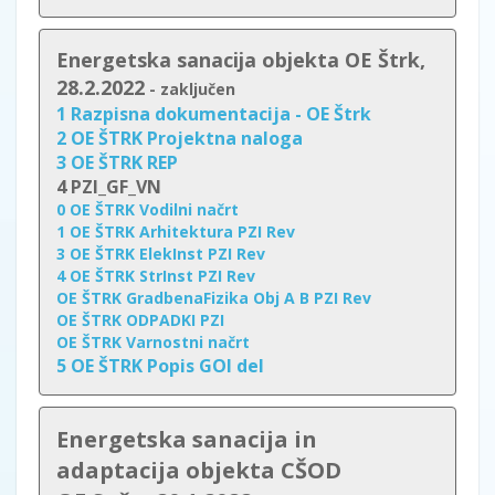
Energetska sanacija objekta OE Štrk,
28.2.2022
- zaključen
1 Razpisna dokumentacija - OE Štrk
2 OE ŠTRK Projektna naloga
3 OE ŠTRK REP
4 PZI_GF_VN
0 OE ŠTRK Vodilni načrt
1 OE ŠTRK Arhitektura PZI Rev
3 OE ŠTRK ElekInst PZI Rev
4 OE ŠTRK StrInst PZI Rev
OE ŠTRK GradbenaFizika Obj A B PZI Rev
OE ŠTRK ODPADKI PZI
OE ŠTRK Varnostni načrt
5 OE ŠTRK Popis GOI del
Energetska sanacija in
adaptacija
objekta
CŠOD