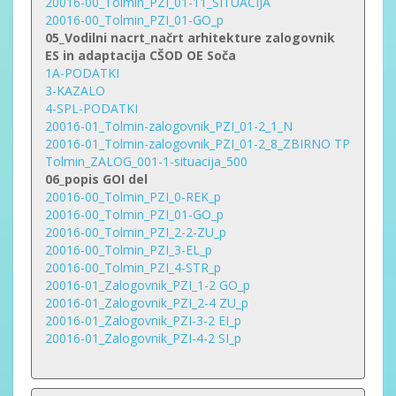
20016-00_Tolmin_PZI_01-11_SITUACIJA
20016-00_Tolmin_PZI_01-GO_p
05_Vodilni nacrt_načrt arhitekture zalogovnik
ES in adaptacija CŠOD OE Soča
1A-PODATKI
3-KAZALO
4-SPL-PODATKI
20016-01_Tolmin-zalogovnik_PZI_01-2_1_N
20016-01_Tolmin-zalogovnik_PZI_01-2_8_ZBIRNO TP
Tolmin_ZALOG_001-1-situacija_500
06_popis GOI del
20016-00_Tolmin_PZI_0-REK_p
20016-00_Tolmin_PZI_01-GO_p
20016-00_Tolmin_PZI_2-2-ZU_p
20016-00_Tolmin_PZI_3-EL_p
20016-00_Tolmin_PZI_4-
STR_p
20016-01_Zalogovnik_PZI_1-2 GO_p
20016-01_Zalogovnik_PZI_2-4 ZU_p
20016-01_Zalogovnik_PZI-3-2 EI_p
20016-01_Zalogovnik_PZI-4-2 SI_p