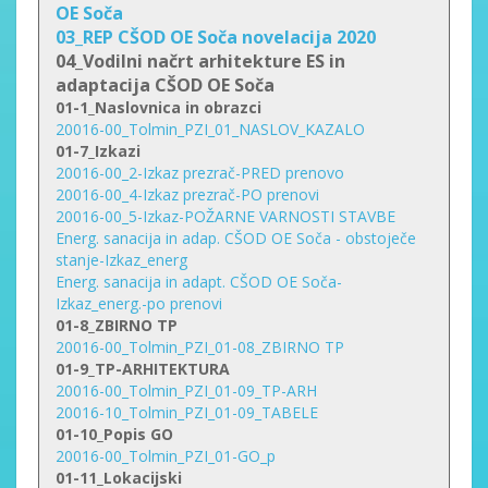
OE Soča
03_REP CŠOD OE Soča novelacija 2020
04_Vodilni načrt arhitekture ES in
adaptacija CŠOD OE Soča
01-1_Naslovnica in obrazci
20016-00_Tolmin_PZI_01_NASLOV_KAZALO
01-7_Izkazi
20016-00_2-Izkaz prezrač-PRED prenovo
20016-00_4-Izkaz prezrač-PO prenovi
20016-00_5-Izkaz-POŽARNE VARNOSTI STAVBE
Energ. sanacija in adap. CŠOD OE Soča - obstoječe
stanje-Izkaz_energ
Energ. sanacija in adapt. CŠOD OE Soča-
Izkaz_energ.-po prenovi
01-8_ZBIRNO TP
20016-00_Tolmin_PZI_01-08_ZBIRNO TP
01-9_TP-ARHITEKTURA
20016-00_Tolmin_PZI_01-09_TP-ARH
20016-10_Tolmin_PZI_01-09_TABELE
01-10_Popis GO
20016-00_Tolmin_PZI_01-GO_p
01-11_Lokacijski