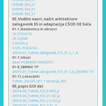
SHEME-363_01
SHEME-364_01
SHEME-365_01
05_Vodilni nacrt_načrt arhitekture
zalogovnik ES in adaptacija CŠOD OE Soča
01-1_Naslovnica in obrazci
1A-PODATKI
2B-IZJAVA
3-KAZALO
4-SPL-PODATKI
20016-01_Tolmin-zalogovnik_PZI_01-2_1_N
01-7_Izkazi
Izkaz POŽARNE VARNOSTI
01-8_ZBIRNO TP
20016-01_Tolmin-zalogovnik_PZI_01-2_8_ZBIRNO TP
01-11_Lokacijski
Tolmin_ZALOG_001-1-situacija_500
06_popis GOI del
20016-00_Tolmin_PZI_0-REK_p
20016-00_Tolmin_PZI_01-GO_p
20016-00_Tolmin_PZI_2-2-ZU_p
20016-00_Tolmin_PZI_3-EL_p