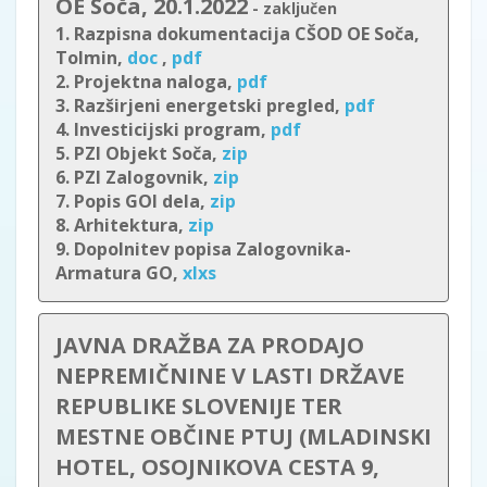
OE Soča, 20.1.2022
- zaključen
1. Razpisna dokumentacija CŠOD OE Soča,
Tolmin,
doc
,
pdf
2. Projektna naloga,
pdf
3. Razširjeni energetski pregled,
pdf
4. Investicijski program,
pdf
5. PZI Objekt Soča,
zip
6. PZI Zalogovnik,
zip
7. Popis GOI dela,
zip
8. Arhitektura,
zip
9. Dopolnitev popisa Zalogovnika-
Armatura GO,
xlxs
JAVNA DRAŽBA ZA PRODAJO
NEPREMIČNINE V LASTI DRŽAVE
REPUBLIKE SLOVENIJE TER
MESTNE OBČINE PTUJ (MLADINSKI
HOTEL, OSOJNIKOVA CESTA 9,