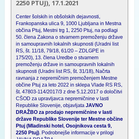
2250 PTUJ), 17.1.2021
Center šolskih in obšolskih dejavnosti,
Frankopanska ulica 9, 1000 Ljubljana in Mestna
občina Ptuj, Mestni trg 1, 2250 Ptuj, na podlagi
50. člena Zakona o stvarnem premoženju države
in samoupravnih lokalnih skupnosti (Uradni list
RS, št. 11/18, 79/18, 61/20 – ZDLGPE in
175/20), 13. člena Uredbe o stvarnem
premoženju države in samoupravnih lokalnih
skupnosti (Uradni list RS, št. 31/18), Načrta
ravnanja z nepremičnim premoženjem Mestne
občine Ptuj za leto 2022 in sklepa Vlade RS RS,
št. 47803-114/2017/3 z dne 5.12.2017 o določitvi
CŠOD za upravljavca nepremičnine v lasti
Republike Slovenije, objavljata
JAVNO
DRAŽBO za prodajo nepremičnine v lasti
države Republike Slovenije ter Mestne občine
Ptuj (Mladinski hotel, Osojnikova cesta 9,
2250 Ptuj)
. Podrobnejše informacije v prilogi