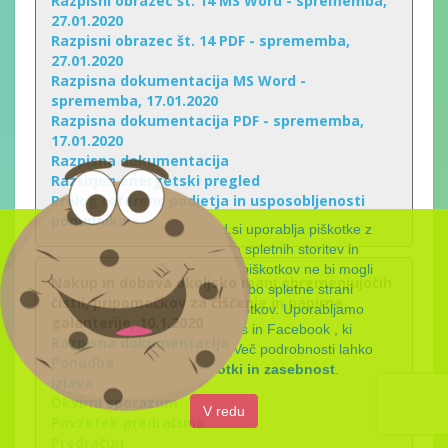
Razpisni obrazec št. 14 MS Word - sprememba,
27.01.2020
Razpisni obrazec št. 14 PDF - sprememba,
27.01.2020
Razpisna dokumentacija MS Word -
sprememba, 17.01.2020
Razpisna dokumentacija PDF - sprememba,
17.01.2020
Razpisna dokumentacija
Razširjen energetski pregled
Prelog referenc podjetja in usposobljenosti
ponudnika
Spletna stran www.csod.si uporablja piškotke z
namenom zagotavljanja spletnih storitev in
funkcionalnosti, ki jih brez piškotkov ne bi mogli
Nakup in dobava okoljsko manj obremenjujočih
nuditi. Z nadaljnjo uporabo spletne strani
čistil, pripomočkov za čiščenje in papirne
soglašate z uporabo piškotkov. Uporabljamo
galanterije, 10.1.2020
skripte Google Analytics in Facebook , ki
Razpisna dokumentacija
postavijo svoje piškotke. Več podrobnosti lahko
Ponudba
najdete pod
Piškotki in zasebnost
.
Izjava
Okvirni sporazum
Povzetek predračuna
Predračun