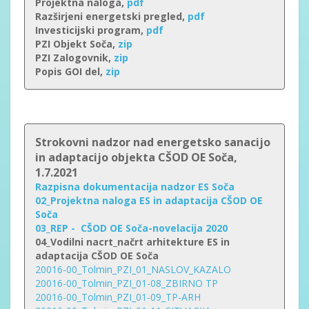
Projektna naloga,
pdf
Razširjeni energetski pregled,
pdf
Investicijski program,
pdf
PZI Objekt Soča,
zip
PZI Zalogovnik,
zip
Popis GOI del,
zip
Strokovni nadzor nad energetsko sanacijo
in adaptacijo objekta CŠOD OE Soča,
1.7.2021
Razpisna dokumentacija nadzor ES Soča
02_Projektna naloga ES in adaptacija CŠOD OE
Soča
03_REP - CŠOD OE Soča-novelacija 2020
04_Vodilni nacrt_načrt arhitekture ES in
adaptacija CŠOD OE Soča
20016-00_Tolmin_PZI_01_NASLOV_KAZALO
20016-00_Tolmin_PZI_01-08_ZBIRNO TP
20016-00_Tolmin_PZI_01-09_TP-ARH