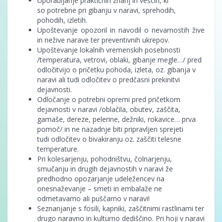
Uporabljanje praktičnih znanj in veščin, ki
so potrebne pri gibanju v naravi, sprehodih,
pohodih, izletih.
Upoštevanje opozoril in navodil o nevarnostih žive
in nežive narave ter preventivnih ukrepov.
Upoštevanje lokalnih vremenskih posebnosti
/temperatura, vetrovi, oblaki, gibanje megle…/ pred
odločitvijo o pričetku pohoda, izleta, oz. gibanja v
naravi ali tudi odločitev o predčasni prekinitvi
dejavnosti.
Odločanje o potrebni opremi pred pričetkom
dejavnosti v naravi /oblačila, obutev, zaščita,
gamaše, dereze, pelerine, dežniki, rokavice… prva
pomoč/ in ne nazadnje biti pripravljen sprejeti
tudi odločitev o bivakiranju oz. zaščiti telesne
temperature.
Pri kolesarjenju, pohodništvu, čolnarjenju,
smučanju in drugih dejavnostih v naravi že
predhodno opozarjanje udeležencev na
onesnaževanje – smeti in embalaže ne
odmetavamo ali puščamo v naravi!
Seznanjanje s fosili, kapniki, zaščitnimi rastlinami ter
drugo naravno in kulturno dediščino. Pri hoji v naravi