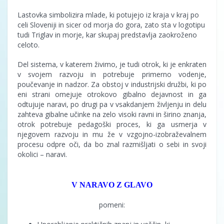
Lastovka simbolizira mlade, ki potujejo iz kraja v kraj po
celi Sloveniji in sicer od morja do gora, zato sta v logotipu
tudi Triglav in morje, kar skupaj predstavlja zaokroženo
celoto.
Del sistema, v katerem živimo, je tudi otrok, ki je enkraten
v svojem razvoju in potrebuje primerno vodenje,
poučevanje in nadzor. Za obstoj v industrijski družbi, ki po
eni strani omejuje otrokovo gibalno dejavnost in ga
odtujuje naravi, po drugi pa v vsakdanjem življenju in delu
zahteva gibalne učinke na zelo visoki ravni in širino znanja,
otrok potrebuje pedagoški proces, ki ga usmerja v
njegovem razvoju in mu že v vzgojno-izobraževalnem
procesu odpre oči, da bo znal razmišljati o sebi in svoji
okolici – naravi.
V NARAVO Z GLAVO
pomeni: