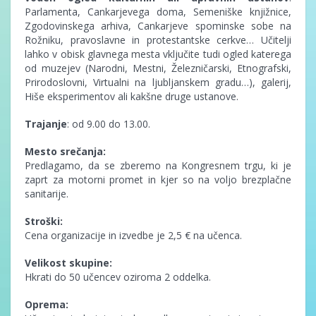
Parlamenta, Cankarjevega doma, Semeniške knjižnice,
Zgodovinskega arhiva, Cankarjeve spominske sobe na
Rožniku, pravoslavne in protestantske cerkve… Učitelji
lahko v obisk glavnega mesta vključite tudi ogled katerega
od muzejev (Narodni, Mestni, Železničarski, Etnografski,
Prirodoslovni, Virtualni na ljubljanskem gradu…), galerij,
Hiše eksperimentov ali kakšne druge ustanove.
Trajanje
: od 9.00 do 13.00.
Mesto srečanja:
Predlagamo, da se zberemo na Kongresnem trgu, ki je
zaprt za motorni promet in kjer so na voljo brezplačne
sanitarije.
Stroški:
Cena organizacije in izvedbe je 2,5 € na učenca.
Velikost skupine:
Hkrati do 50 učencev oziroma 2 oddelka.
Oprema: