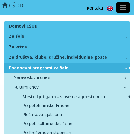
CŠOD
Kontakti
Prekl
naviga
Domovi CŠOD
Za šole
Za vrtce.
Za društva, klube, družine, individualne goste
Enodnevni programi za šole
Naravoslovni dnevi
Kulturni dnevi
Mesto Ljubljana - slovenska prestolnica
Po poteh rimske Emone
Plečnikova Ljubljana
Po poti kulturne dediščine
Po Prešernovih stopinjah