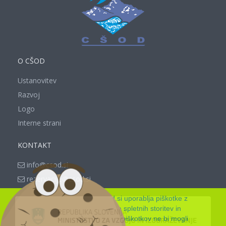
O CŠOD
Ustanovitev
Razvoj
Logo
Interne strani
KONTAKT
info@csod.si
rezervacije@csod.si
Spletna stran www.csod.si uporablja piškotke z
namenom zagotavljanja spletnih storitev in
funkcionalnosti, ki jih brez piškotkov ne bi mogli