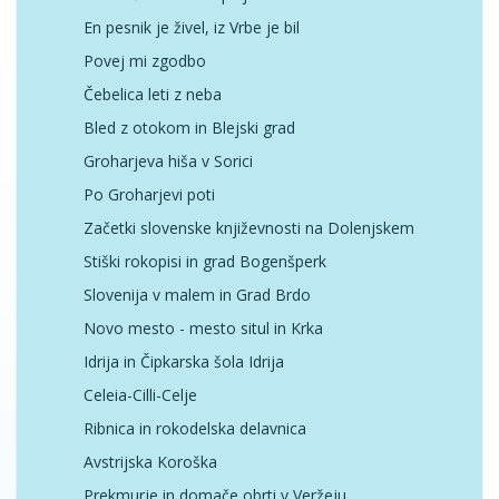
En pesnik je živel, iz Vrbe je bil
Povej mi zgodbo
Čebelica leti z neba
Bled z otokom in Blejski grad
Groharjeva hiša v Sorici
Po Groharjevi poti
Začetki slovenske književnosti na Dolenjskem
Stiški rokopisi in grad Bogenšperk
Slovenija v malem in Grad Brdo
Novo mesto - mesto situl in Krka
Idrija in Čipkarska šola Idrija
Celeia-Cilli-Celje
Ribnica in rokodelska delavnica
Avstrijska Koroška
Prekmurje in domače obrti v Veržeju