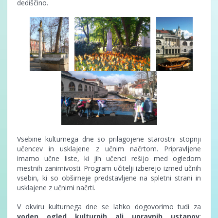
dediščino.
Vsebine kulturnega dne so prilagojene starostni stopnji
učencev in usklajene z učnim načrtom. Pripravljene
imamo učne liste, ki jih učenci rešijo med ogledom
mestnih zanimivosti. Program učitelji izberejo izmed učnih
vsebin, ki so obširneje predstavljene na spletni strani in
usklajene z učnimi načrti.
V okviru kulturnega dne se lahko dogovorimo tudi za
voden ogled kulturnih ali upravnih ustanov
: