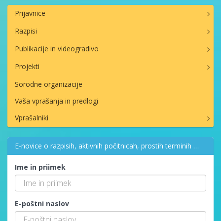
Prijavnice
Razpisi
Publikacije in videogradivo
Projekti
Sorodne organizacije
Vaša vprašanja in predlogi
Vprašalniki
E-novice o razpisih, aktivnih počitnicah, prostih terminih …
Ime in priimek
E-poštni naslov