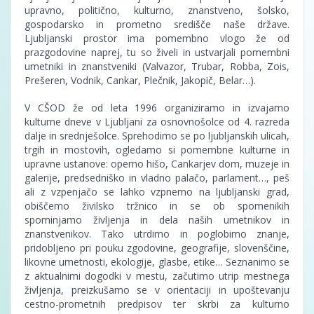
upravno, politično, kulturno, znanstveno, šolsko,
gospodarsko in prometno središče naše države.
Ljubljanski prostor ima pomembno vlogo že od
prazgodovine naprej, tu so živeli in ustvarjali pomembni
umetniki in znanstveniki (Valvazor, Trubar, Robba, Zois,
Prešeren, Vodnik, Cankar, Plečnik, Jakopič, Belar…).
V CŠOD že od leta 1996 organiziramo in izvajamo
kulturne dneve v Ljubljani za osnovnošolce od 4. razreda
dalje in srednješolce. Sprehodimo se po ljubljanskih ulicah,
trgih in mostovih, ogledamo si pomembne kulturne in
upravne ustanove: operno hišo, Cankarjev dom, muzeje in
galerije, predsedniško in vladno palačo, parlament…, peš
ali z vzpenjačo se lahko vzpnemo na ljubljanski grad,
obiščemo živilsko tržnico in se ob spomenikih
spominjamo življenja in dela naših umetnikov in
znanstvenikov. Tako utrdimo in poglobimo znanje,
pridobljeno pri pouku zgodovine, geografije, slovenščine,
likovne umetnosti, ekologije, glasbe, etike… Seznanimo se
z aktualnimi dogodki v mestu, začutimo utrip mestnega
življenja, preizkušamo se v orientaciji in upoštevanju
cestno-prometnih predpisov ter skrbi za kulturno