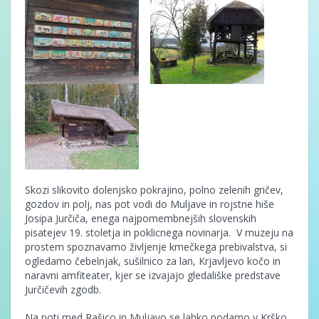
Skozi slikovito dolenjsko pokrajino, polno zelenih gričev,
gozdov in polj, nas pot vodi do Muljave in rojstne hiše
Josipa Jurčiča, enega najpomembnejših slovenskih
pisatejev 19. stoletja in poklicnega novinarja. V muzeju na
prostem spoznavamo življenje kmečkega prebivalstva, si
ogledamo čebelnjak, sušilnico za lan, Krjavljevo kočo in
naravni amfiteater, kjer se izvajajo gledališke predstave
Jurčičevih zgodb.
Na poti med Rašico in Muljavo se lahko podamo v Krško