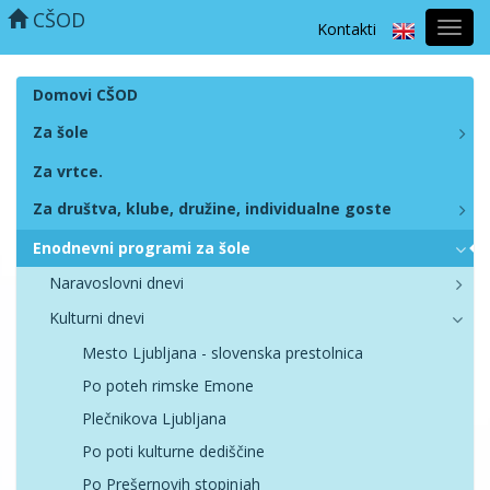
CŠOD
Kontakti
Prekl
naviga
Domovi CŠOD
Za šole
Za vrtce.
Za društva, klube, družine, individualne goste
Enodnevni programi za šole
Naravoslovni dnevi
Kulturni dnevi
Mesto Ljubljana - slovenska prestolnica
Po poteh rimske Emone
Plečnikova Ljubljana
Po poti kulturne dediščine
Po Prešernovih stopinjah