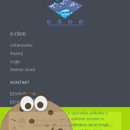
O CŠOD
Ustanovitev
Razvoj
Logo
Interne strani
KONTAKT
info@csod.si
rezervacije@csod.si
Spletna stran www.csod.si uporablja piškotke z
namenom zagotavljanja spletnih storitev in
funkcionalnosti, ki jih brez piškotkov ne bi mogli