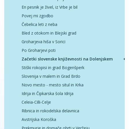
En pesnik je živel, iz Vrbe je bil
Povej mi zgodbo
Čebelica leti z neba
Bled z otokom in Blejski grad
Groharjeva hiša v Sorici
Po Groharjevi poti
Začetki slovenske književnosti na Dolenjskem
Stiški rokopisi in grad Bogenšperk
Slovenija v malem in Grad Brdo
Novo mesto - mesto situl in Krka
Idrija in Čipkarska šola Idrija
Celeia-Cilli-Celje
Ribnica in rokodelska delavnica
Avstrijska Koroška
Prekmurje in domače obrti v Veržeju