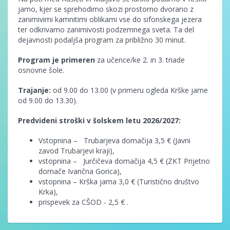
jamo, kjer se sprehodimo skozi prostorno dvorano z
zanimivimi kamnitimi oblikami vse do sifonskega jezera
ter odkrivamo zanimivosti podzemnega sveta. Ta del
dejavnosti podaljša program za približno 30 minut.
Program je primeren
za učence/ke 2. in 3. triade
osnovne šole.
Trajanje:
od 9.00 do 13.00 (v primeru ogleda Krške jame
od 9.00 do 13.30).
Predvideni stroški v šolskem letu 2026/2027:
Vstopnina – Trubarjeva domačija 3,5 € (Javni
zavod Trubarjevi kraji),
vstopnina – Jurčičeva domačija 4,5 € (ZKT Prijetno
domače Ivančna Gorica),
vstopnina – Krška jama 3,0 € (Turistično društvo
Krka),
prispevek za CŠOD - 2,5 € .