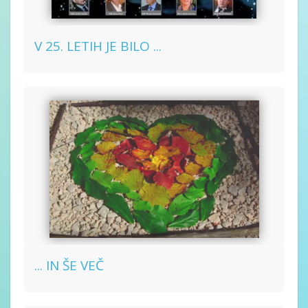
V 25. LETIH JE BILO ...
... IN ŠE VEČ