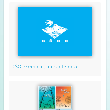
CŠOD seminarji in konference