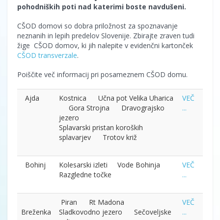
pohodniških poti nad katerimi boste navdušeni.
CŠOD domovi so dobra priložnost za spoznavanje
neznanih in lepih predelov Slovenije. Zbirajte zraven tudi
žige CŠOD domov, ki jih nalepite v evidenčni kartonček
CŠOD transverzale
.
Poiščite več informacij pri posameznem CŠOD domu.
Ajda
Kostnica Učna pot Velika Uharica
VEČ
Gora Strojna Dravograjsko
...
jezero
Splavarski pristan koroških
splavarjev Trotov križ
Bohinj
Kolesarski izleti Vode Bohinja
VEČ
Razgledne točke
...
Piran Rt Madona
VEČ
Breženka
Sladkovodno jezero Sečoveljske
...