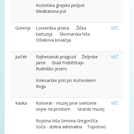
Kostelska grajska pešpot
Meditativna pot
Gorenje
Lovrenška jezera Žička
VEČ...
kartuzija Skomarska hiša
Ošlakova kovačija
Jurček
Rajhenavski pragozd Željnske
VEČ
jame Grad Fridrihštajn
...
Rudniško jezero
Kolesarske poti po Kočevskem
Rogu
Kavka
Kolovrat - muzej prve svetovne
VEČ
vojne na prostem Sirarski muzej
...
Rojstna hiša Simona Gregorčiča
Soča - dolina adrenalina Topolovo