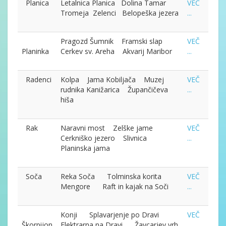
Planica
Letalnica Planica Dolina Tamar
VEČ
Tromeja Zelenci Belopeška jezera
...
Pragozd Šumnik Framski slap
VEČ
Planinka
Cerkev sv. Areha Akvarij Maribor
...
Radenci
Kolpa Jama Kobiljača Muzej
VEČ
rudnika Kanižarica Župančičeva
...
hiša
Rak
Naravni most Zelške jame
VEČ
Cerkniško jezero Slivnica
...
Planinska jama
Soča
Reka Soča Tolminska korita
VEČ
Mengore Raft in kajak na Soči
...
Konji Splavarjenje po Dravi
VEČ
Škorpijon
Elektrarna na Dravi Žavcarjev vrh
...