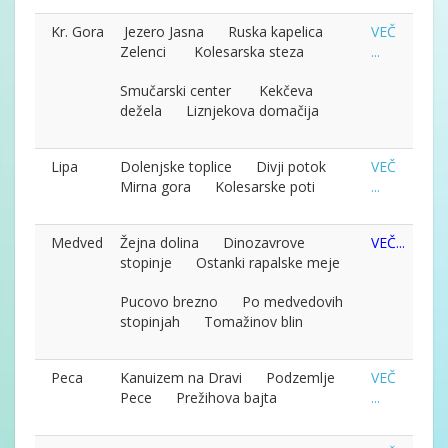
Kr. Gora
Jezero Jasna Ruska kapelica
VEČ
Zelenci Kolesarska steza
...
Smučarski center Kekčeva
dežela Liznjekova domačija
Lipa
Dolenjske toplice Divji potok
VEČ
Mirna gora Kolesarske poti
...
Medved
Žejna dolina Dinozavrove
VEČ...
stopinje Ostanki rapalske meje
Pucovo brezno Po medvedovih
stopinjah Tomažinov blin
Peca
Kanuizem na Dravi Podzemlje
VEČ
Pece Prežihova bajta
...