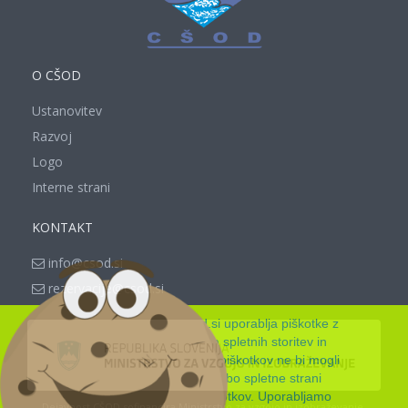
O CŠOD
Ustanovitev
Razvoj
Logo
Interne strani
KONTAKT
info@csod.si
rezervacije@csod.si
Spletna stran www.csod.si uporablja piškotke z
namenom zagotavljanja spletnih storitev in
funkcionalnosti, ki jih brez piškotkov ne bi mogli
nuditi. Z nadaljnjo uporabo spletne strani
soglašate z uporabo piškotkov. Uporabljamo
Dejavnost CŠOD sofinancira Ministrstvo za vzgojo in izobraževanje.