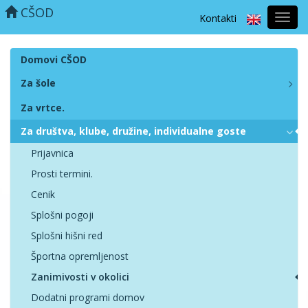
CŠOD
Kontakti
Prekl
naviga
Domovi CŠOD
Za šole
Za vrtce.
Za društva, klube, družine, individualne goste
Prijavnica
Prosti termini.
Cenik
Splošni pogoji
Splošni hišni red
Športna opremljenost
Zanimivosti v okolici
Dodatni programi domov