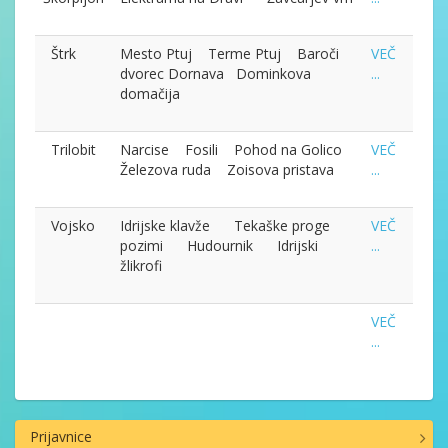
Štrk
Mesto Ptuj Terme Ptuj Baroči
VEČ
dvorec Dornava Dominkova
...
domačija
Trilobit
Narcise Fosili Pohod na Golico
VEČ
Železova ruda Zoisova pristava
...
Vojsko
Idrijske klavže Tekaške proge
VEČ
pozimi Hudournik Idrijski
...
žlikrofi
VEČ
...
Prijavnice