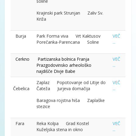
soline
Krajinski park Strunjan Zaliv Sv.
Križa
Burja
Park Forma viva Vrt Kaktusov
VEČ
Porečanka-Parencana Soline
...
Cerkno
Partizanska bolnica Franja
VEČ
Prazgodovinsko arheološko
...
najdišče Divje Babe
Zaplaz Popotovanje od Litije do
VEČ
Čebelica
Čateža Jurjeva domačija
...
Baragova rojstna hiša Zaplaške
stezice
Fara
Reka Kolpa Grad Kostel
VEČ
Kuželjska stena in okno
...