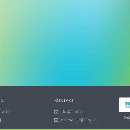
OD
KONTAKT
ovitev
info@csod.si
Deja
j
rezervacije@csod.si