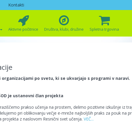
Kontakti
Aktivne počitnice
Društva, klubi, družine
Spletna trgovina
cije
organizacijami po svetu, ki se ukvarjajo s programi v naravi.
ŠOD je ustanovni član projekta
ziščemo prakso učenja na prostem, delimo pozitivne izkušnje iz tra
delujemo pri oblikovanju večje e-mreže najboljših praks za pouk na pr
a projekta z naslovom Resnični svet učenja.
VEČ...