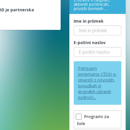
aktivnih počitnicah,
prostih terminih …
OD je partnerska
Ime in priimek
E-poštni naslov
Potrjujem
prejemanje CŠOD e-
obvestil o novostih,
ponudbah in
dogodkih izbranih
področij...
Programi za
šole