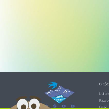
O CŠ
Ustan
Razvo
Logo