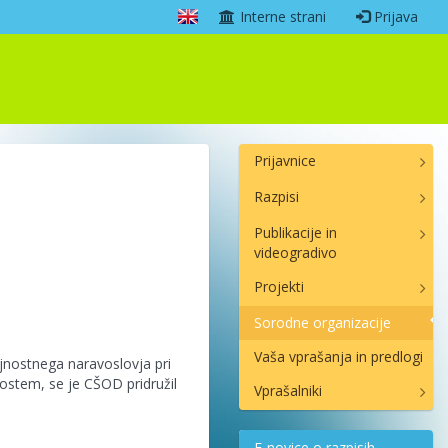
Interne strani
Prijava
Prijavnice
Razpisi
Publikacije in
videogradivo
Projekti
Sorodne organizacije
Vaša vprašanja in predlogi
jnostnega naravoslovja pri
ostem, se je CŠOD pridružil
Vprašalniki
E-novice o razpisih,