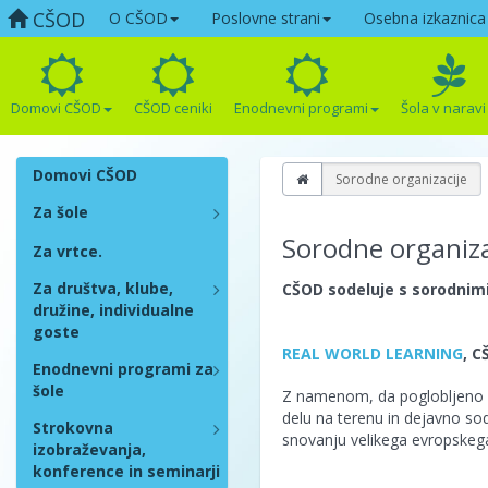
CŠOD
O CŠOD
Poslovne strani
Osebna izkaznica
Domovi CŠOD
CŠOD ceniki
Enodnevni programi
Šola v naravi
Domovi CŠOD
Sorodne organizacije
Za šole
Sorodne organiza
Za vrtce.
Za društva, klube,
CŠOD sodeluje s sorodnimi 
družine, individualne
goste
REAL WORLD LEARNING
, C
Enodnevni programi za
šole
Z namenom, da poglobljeno ra
delu na terenu in dejavno so
Strokovna
snovanju velikega evropskeg
izobraževanja,
konference in seminarji