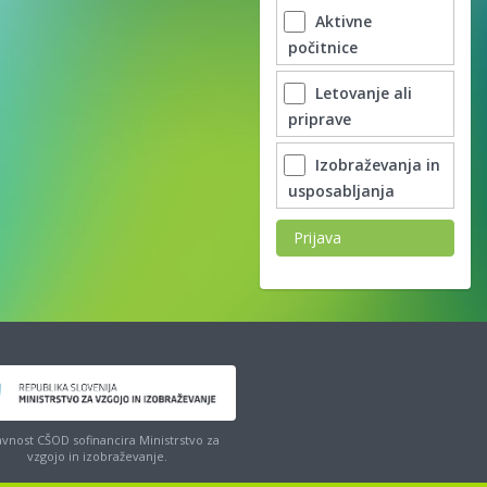
Aktivne
počitnice
Letovanje ali
priprave
Izobraževanja in
usposabljanja
Prijava
vnost CŠOD sofinancira Ministrstvo za
vzgojo in izobraževanje.