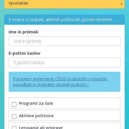
Vprašalniki
E-novice o razpisih, aktivnih počitnicah, prostih terminih …
Ime in priimek
E-poštni naslov
Potrjujem prejemanje CŠOD e-obvestil o novostih,
ponudbah in dogodkih izbranih področij...
Programi za šole
Aktivne počitnice
Letovanje ali priprave