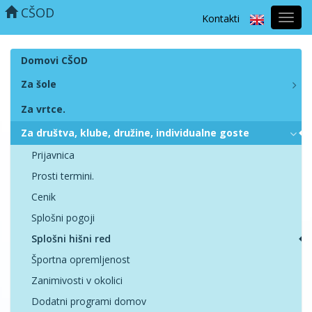
CŠOD
Kontakti
Prekl
naviga
Domovi CŠOD
Za šole
Za vrtce.
Za društva, klube, družine, individualne goste
Prijavnica
Prosti termini.
Cenik
Splošni pogoji
Splošni hišni red
Športna opremljenost
Zanimivosti v okolici
Dodatni programi domov