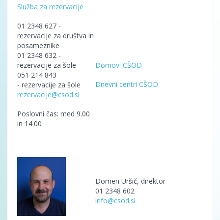
Služba za rezervacije
01 2348 627 -
rezervacije za društva in
posameznike
01 2348 632 -
rezervacije za šole
Domovi CŠOD
051 214 843
Dnevni centri CŠOD
- rezervacije za šole
rezervacije@csod.si
Poslovni čas: med 9.00
in 14.00
Domen Uršič, direktor
01 2348 602
info
@csod.si