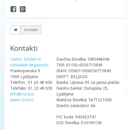
Kontakti
Kontakti
Center šolskih in
Davčna številka: SI89446046
obšolskih dejavnosti
TRR: 01100-6030715849
Frankopanska 9
IBAN: SI56011006030715849
1000 Ljubljana
SWIFT: BSLJSI2X
Telefon: 01 23 48 600
Banka: Uprava RS za javna plačila
Telefaks: 01 23 48 630
Naslov banke: Dunajska 25,
info@csod.si
Ljubljana
www.csod.si
Matična številka: 5671221000
Davčni zavezanci: da
PIC koda: 943423747
OID številka: E10109136