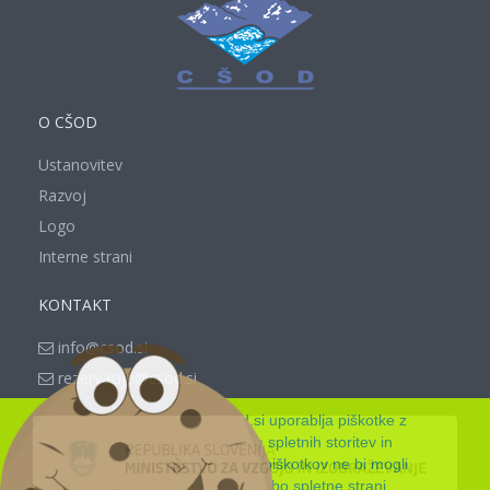
O CŠOD
Ustanovitev
Razvoj
Logo
Interne strani
KONTAKT
info@csod.si
rezervacije@csod.si
Spletna stran www.csod.si uporablja piškotke z
namenom zagotavljanja spletnih storitev in
funkcionalnosti, ki jih brez piškotkov ne bi mogli
nuditi. Z nadaljnjo uporabo spletne strani