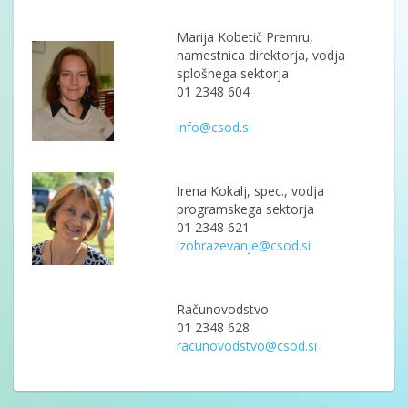
Marija Kobetič Premru,
namestnica direktorja, vodja
splošnega sektorja
01 2348 604
info
@csod.si
Irena Kokalj, spec., vodja
programskega sektorja
01 2348 621
izobrazevanje
@csod.si
Računovodstvo
01 2348 628
racunovodstvo@csod.si