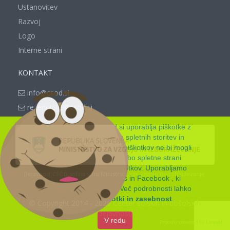
Ustanovitev
Razvoj
Logo
Interne strani
KONTAKT
info@csod.si
rezervacije@csod.si
Spletna stran www.csod.si uporablja piškotke z
namenom zagotavljanja spletnih storitev in
funkcionalnosti, ki jih brez piškotkov ne bi mogli
nuditi. Z nadaljnjo uporabo spletne strani
soglašate z uporabo piškotkov. Uporabljamo
Dejavnost CŠOD sofinancira Ministrstvo za vzgojo in izobraževanje.
skripte Google Analytics in Facebook , ki
postavijo svoje piškotke. Več podrobnosti lahko
najdete pod
Piškotki in zasebnost
.
© Copyright 2014 - 2026 Center šolskih in obšolskih
dejavnosti
Proudly powered by
Laravel