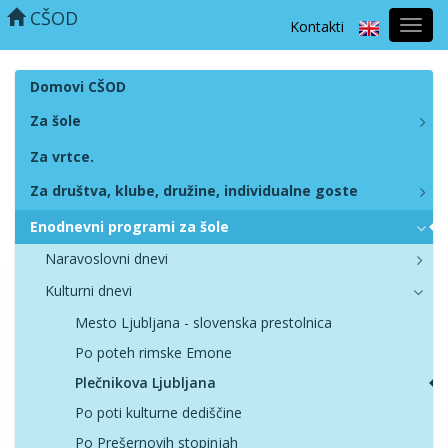
CŠOD
Kontakti
Prekl
naviga
Domovi CŠOD
Za šole
Za vrtce.
Za društva, klube, družine, individualne goste
Enodnevni programi za šole
Naravoslovni dnevi
Kulturni dnevi
Mesto Ljubljana - slovenska prestolnica
Po poteh rimske Emone
Plečnikova Ljubljana
Po poti kulturne dediščine
Po Prešernovih stopinjah