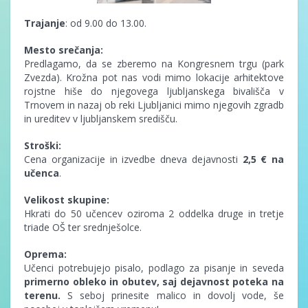
Trajanje
: od 9.00 do 13.00.
Mesto srečanja:
Predlagamo, da se zberemo na
Kongresnem trgu
(park
Zvezda). Krožna pot nas vodi mimo lokacije arhitektove
rojstne hiše do njegovega ljubljanskega bivališča v
Trnovem in nazaj ob reki Ljubljanici mimo njegovih zgradb
in ureditev v ljubljanskem središču.
Stroški:
Cena organizacije in izvedbe dneva dejavnosti
2,5 € na
učenca
.
Velikost skupine:
Hkrati do 50 učencev oziroma 2 oddelka druge in tretje
triade OŠ ter srednješolce.
Oprema:
Učenci potrebujejo pisalo, podlago za pisanje in seveda
primerno obleko in obutev, saj
dejavnost poteka na
terenu.
S seboj prinesite malico in dovolj vode, še