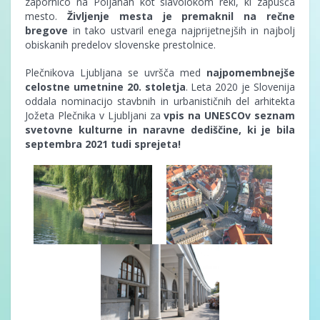
zapornico na Poljanah kot slavolokom reki, ki zapušča
mesto.
Življenje mesta je premaknil na rečne
bregove
in tako ustvaril enega najprijetnejših in najbolj
obiskanih predelov slovenske prestolnice.
Plečnikova Ljubljana se uvršča med
najpomembnejše
celostne umetnine 20. stoletja
. Leta 2020 je Slovenija
oddala nominacijo stavbnih in urbanističnih del arhitekta
Jožeta Plečnika v Ljubljani za
vpis na UNESCOv seznam
svetovne kulturne in naravne dediščine, ki je bila
septembra 2021 tudi sprejeta!