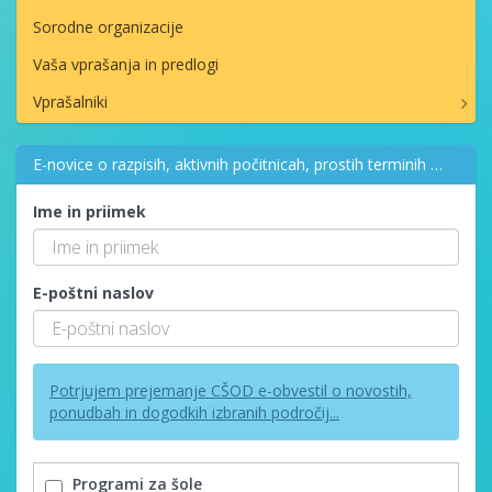
Sorodne organizacije
Vaša vprašanja in predlogi
Vprašalniki
E-novice o razpisih, aktivnih počitnicah, prostih terminih …
Ime in priimek
E-poštni naslov
Potrjujem prejemanje CŠOD e-obvestil o novostih,
ponudbah in dogodkih izbranih področij...
Programi za šole