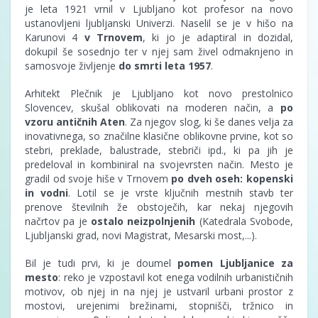
je leta 1921 vrnil v Ljubljano kot profesor na novo
ustanovljeni ljubljanski Univerzi. Naselil se je v hišo na
Karunovi 4
v Trnovem
, ki jo je adaptiral in dozidal,
dokupil še sosednjo ter v njej sam živel odmaknjeno in
samosvoje življenje
do smrti leta 1957
.
Arhitekt Plečnik je Ljubljano kot novo prestolnico
Slovencev, skušal oblikovati na moderen način, a
po
vzoru antičnih Aten
. Za njegov slog, ki še danes velja za
inovativnega, so značilne klasične oblikovne prvine, kot so
stebri, preklade, balustrade, stebriči ipd., ki pa jih je
predeloval in kombiniral na svojevrsten način. Mesto je
gradil od svoje hiše v Trnovem
po dveh oseh: kopenski
in vodni
. Lotil se je vrste ključnih mestnih stavb ter
prenove številnih že obstoječih, kar nekaj njegovih
načrtov pa je
ostalo neizpolnjenih
(Katedrala Svobode,
Ljubljanski grad, novi Magistrat, Mesarski most,...).
Bil je tudi prvi, ki je doumel
pomen Ljubljanice za
mesto
: reko je vzpostavil kot enega vodilnih urbanističnih
motivov, ob njej in na njej je ustvaril urbani prostor z
mostovi, urejenimi brežinami, stopnišči, tržnico in