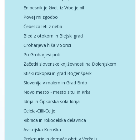
En pesnik je živel, iz Vrbe je bil
Povej mi zgodbo
Čebelica leti z neba
Bled z otokom in Blejski grad
Groharjeva hiša v Sorici
Po Groharjevi poti
Začetki slovenske književnosti na Dolenjskem
Stiški rokopisi in grad Bogenšperk
Slovenija v malem in Grad Brdo
Novo mesto - mesto situl in Krka
Idrija in Čipkarska šola Idrija
Celeia-Cilli-Celje
Ribnica in rokodelska delavnica
Avstrijska Koroška
Prekmurje in domače obrti v Veržeju