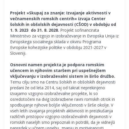
Projekt »Skupaj za znanje: Izvajanje aktivnosti v
večnamenskih romskih centrih« izvaja Center
šolskih in obšolskih dejavnosti (CŠOD) v obdobju od
1. 9. 2023 do 31. 8. 2028.
Projekt sofinancirata
Ministrstvo za vzgojo in izobraževanje in Evropska Unija iz
Evropskega socialnega sklada v okviru Programa
Evropske kohezijske politike v obdobju 2021-2027 v
Sloveniji.
Osnovni namen projekta je podpora romskim
učencem in njihovim staršem pri uspešnejšem
vključevanju v izobraževalni sistem in širšo družbo.
Temu cilju smo na Centru šolskih in obšolskih dejavnosti
predani že od leta 2014, saj od takrat neprekinjeno
izvajamo vzgojno-izobraževalne projekte, ki so
osredotočeni na dvig izobrazbene ravni romskih otrok in
spodbujanje njihove boljše vključenosti v širše okolje. V
vseh letih izvajanja projektnih aktivnosti in preizkušanja
različnih pristopov vzgojno-izobraževalnih dejavnosti v
romskih naseljih smo prepoznali in potrdili, da je vidnejši
napredek v učnem uspehu, znanju in motiviranosti