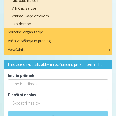
Micro:bit na šoli
Vrh Gač za vse
Vrnimo Gače otrokom
Eko domovi
Sorodne organizacije
Vaša vprašanja in predlogi
Vprašalniki
E-novice o razpisih, aktivnih počitnicah, prostih terminih …
Ime in priimek
E-poštni naslov