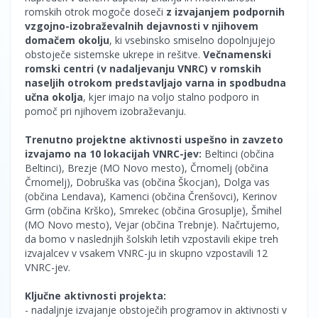
romskih otrok mogoče doseči
z izvajanjem podpornih
vzgojno-izobraževalnih dejavnosti v njihovem
domačem okolju
, ki vsebinsko smiselno dopolnjujejo
obstoječe sistemske ukrepe in rešitve.
Večnamenski
romski centri (v nadaljevanju VNRC) v romskih
naseljih otrokom predstavljajo varna in spodbudna
učna okolja
, kjer imajo na voljo stalno podporo in
pomoč pri njihovem izobraževanju.
Trenutno projektne aktivnosti uspešno in zavzeto
izvajamo na 10 lokacijah VNRC-jev:
Beltinci (občina
Beltinci), Brezje (MO Novo mesto), Črnomelj (občina
Črnomelj), Dobruška vas (občina Škocjan), Dolga vas
(občina Lendava), Kamenci (občina Črenšovci), Kerinov
Grm (občina Krško), Smrekec (občina Grosuplje), Šmihel
(MO Novo mesto), Vejar (občina Trebnje). Načrtujemo,
da bomo v naslednjih šolskih letih vzpostavili ekipe treh
izvajalcev v vsakem VNRC-ju in skupno vzpostavili 12
VNRC-jev.
Ključne aktivnosti projekta:
- nadaljnje izvajanje obstoječih programov in aktivnosti v