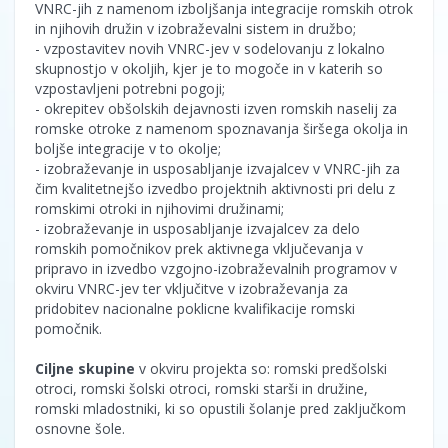
VNRC-jih z namenom izboljšanja integracije romskih otrok
in njihovih družin v izobraževalni sistem in družbo;
- vzpostavitev novih VNRC-jev v sodelovanju z lokalno
skupnostjo v okoljih, kjer je to mogoče in v katerih so
vzpostavljeni potrebni pogoji;
- okrepitev obšolskih dejavnosti izven romskih naselij za
romske otroke z namenom spoznavanja širšega okolja in
boljše integracije v to okolje;
- izobraževanje in usposabljanje izvajalcev v VNRC-jih za
čim kvalitetnejšo izvedbo projektnih aktivnosti pri delu z
romskimi otroki in njihovimi družinami;
- izobraževanje in usposabljanje izvajalcev za delo
romskih pomočnikov prek aktivnega vključevanja v
pripravo in izvedbo vzgojno-izobraževalnih programov v
okviru VNRC-jev ter vključitve v izobraževanja za
pridobitev nacionalne poklicne kvalifikacije romski
pomočnik.
Ciljne skupine
v okviru projekta so: romski predšolski
otroci, romski šolski otroci, romski starši in družine,
romski mladostniki, ki so opustili šolanje pred zaključkom
osnovne šole.