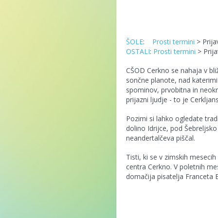
ŠOLE
:
Prosti termini
> Prija
OSTALI
:
Prosti termini
> Prij
CŠOD Cerkno se nahaja v bliži
sončne planote, nad katerimi 
spominov, prvobitna in neokrn
prijazni ljudje - to je Cerkljan
Pozimi si lahko ogledate trad
dolino Idrijce, pod Šebreljsko
neandertalčeva piščal.
Tisti, ki se v zimskih mesec
centra Cerkno. V poletnih mese
domačija pisatelja Franceta 