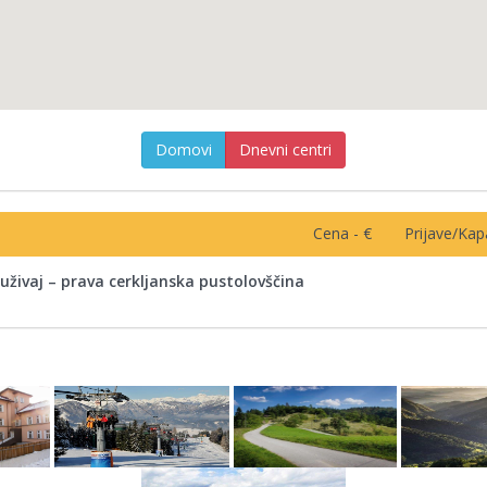
Domovi
Dnevni centri
Cena - €
Prijave/Kap
 uživaj – prava cerkljanska pustolovščina