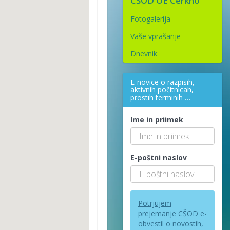
CŠOD OE Cerkno
Fotogalerija
Vaše vprašanje
Dnevnik
E-novice o razpisih,
aktivnih počitnicah,
prostih terminih …
Ime in priimek
E-poštni naslov
Potrjujem
prejemanje CŠOD e-
obvestil o novostih,