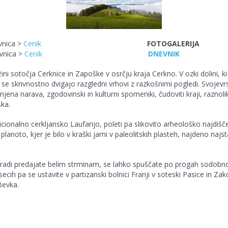
vnica >
Cenik
FOTOGALERIJA
avnica >
Cenik
DNEVNIK
ni sotočja Cerknice in Zapoške v osrčju kraja Cerkno. V ozki dolini, ki
se skrivnostno dvigajo razgledni vrhovi z razkošnimi pogledi. Svojevr
jena narava, zgodovinski in kulturni spomeniki, čudoviti kraji, raznoli
ska.
icionalno cerkljansko Laufarijo, poleti pa slikovito arheološko najdišč
 planoto, kjer je bilo v kraški jami v paleolitskih plasteh, najdeno najs
ih radi predajate belim strminam, se lahko spuščate po progah sodo
cih pa se ustavite v partizanski bolnici Franji v soteski Pasice in Zako
Bevka.