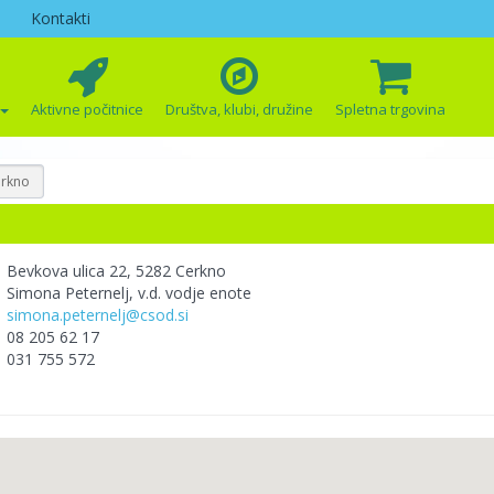
Kontakti
Aktivne počitnice
Društva, klubi, družine
Spletna trgovina
rkno
Bevkova ulica 22, 5282 Cerkno
Simona Peternelj, v.d. vodje enote
simona.peternelj@csod.si
08 205 62 17
031 755 572