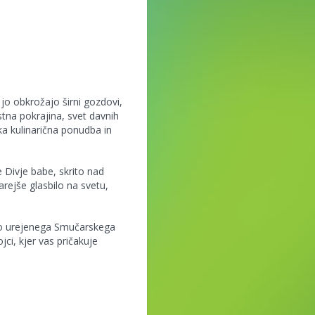
 jo obkrožajo širni gozdovi,
stna pokrajina, svet davnih
ka kulinarična ponudba in
e Divje babe, skrito nad
tarejše glasbilo na svetu,
bno urejenega Smučarskega
jci, kjer vas pričakuje