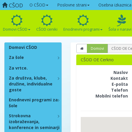
CŠOD
O CŠOD
Poslovne strani
Osebna izkaznica
Domovi CŠOD
CŠOD ceniki
Enodnevni programi
Šola v naravi
Domovi CŠOD
Domovi
CŠOD OE Ce
Za šole
CŠOD OE Cerkno
Za vrtce.
Naslov
Za društva, klube,
Kontakt
družine, individualne
E-pošta
goste
Telefon
Mobilni telefon
Enodnevni programi za
šole
Strokovna
izobraževanja,
konference in seminarji