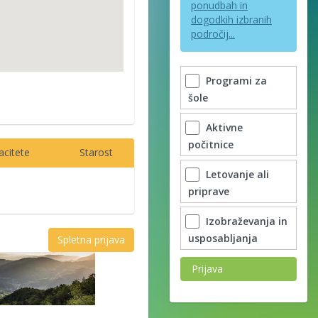
ponudbah in
dogodkih izbranih
področij...
Programi za
šole
Aktivne
počitnice
acitete
Starost
Letovanje ali
priprave
Izobraževanja in
usposabljanja
Spletna prijava
Prijava