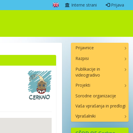
Interne strani
Prijava
Prijavnice
Razpisi
Publikacije in
videogradivo
Projekti
Sorodne organizacije
Vaša vprašanja in predlogi
Vprašalniki