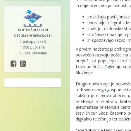
in daje učencem priložnosti, d
poslušajo postiljonske 
uporabijo telegraf z 
zavrtijo telefonsko št
CENTER ŠOLSKIH IN
istočasno opazujejo pr
OBŠOLSKIH DEJAVNOSTI
in spoznavajo razvoj mo
Frankopanska 9
1000 Ljubljana
V prvem nadstropju polhograj
SI-1000 Slovenija
posvečen razvoju pošte na s
prepričljivo popeljejo skozi
Lovrenc Košir. Ogledajo si 
Slovenije.
Drugo nadstropje je posvečen
tudi svetovnega gospodarstva,
kakšna je njegova abeceda, k
telefonija v relativno krat
avtomatske telefonske central
številčnice? Skozi časovno 
digitalno telefonijo ter optični
Ogled zbirk na tehniškem dnev