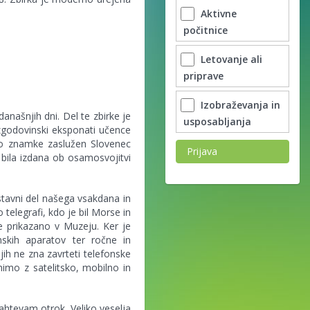
Aktivne
počitnice
Letovanje ali
priprave
Izobraževanja in
našnjih dni. Del te zbirke je
usposabljanja
zgodovinski eksponati učence
edbo znamke zaslužen Slovenec
Prijava
bila izdana ob osamosvojitvi
stavni del našega vsakdana in
telegrafi, kdo je bil Morse in
je prikazano v Muzeju. Ker je
nskih aparatov ter ročne in
jih ne zna zavrteti telefonske
imo z satelitsko, mobilno in
zahtevam otrok. Veliko veselja