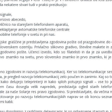
a nekatere stvari tudi v praksi preizkusijo:
signale,
Morsovo abecedo,
evilčnico na starejšem telefonskem aparatu,
eklapljanje avtomatske telefonske centrale
bilne telefonije v svetu in pri nas.
ske graščine je predstavljena zgodovina pošte od prazgodovine do da
lovenskem ozemlju. Privlačno slikovno gradivo, številne makete in 
 zgodovino pošte. Učenci izvedo, kdo so filatelisti in da je za uv
prvo znamko na svetu, prvo slovensko znamko in prvo znamko, ki je 
o zgodovini in razvoju telekomunikacij. Ker so telekomunikacije se
 je pregled razvoja telekomunikacij zelo poučen in zanimiv. Kaj so to 
ako delujejo teleprinterji in kako sploh potujejo signali – vse to 
kem času dosegla velik napredek, predstavlja ogled starih telefo
e za naše šolarje res pravo zgodovino. Si predstavljate, da večina n
potovanje po razvoju telekomunikacijskih naprav se ob koncu seznan
mi kabli.
u dopolnimo z različnimi delavnicami, ki so prilagojene starosti in 