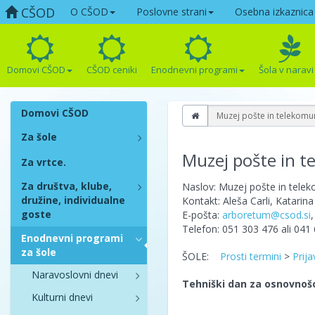
CŠOD
O CŠOD
Poslovne strani
Osebna izkaznica
Domovi CŠOD
CŠOD ceniki
Enodnevni programi
Šola v naravi
Domovi CŠOD
Muzej pošte in telekomu
Za šole
Muzej pošte in t
Za vrtce.
Za društva, klube,
Naslov: Muzej pošte in tele
družine, individualne
Kontakt: Aleša Carli, Katarin
goste
E-pošta:
arboretum@csod.si
Telefon: 051 303 476 ali 041
Enodnevni programi
za šole
ŠOLE:
Prosti termini
>
Prija
Naravoslovni dnevi
Tehniški dan za osnovnoš
Kulturni dnevi