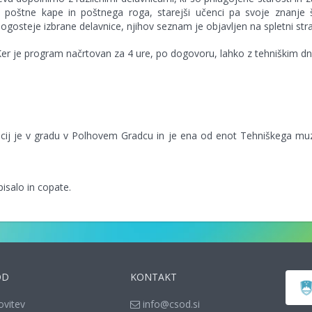
, poštne kape in poštnega roga, starejši učenci pa svoje znanje š
pogosteje izbrane delavnice, njihov seznam je objavljen na spletni str
Ker je program načrtovan za 4 ure, po dogovoru, lahko z tehniškim dn
cij je v gradu v Polhovem Gradcu in je ena od enot Tehniškega muz
pisalo in copate.
OD
KONTAKT
ovitev
info@csod.si