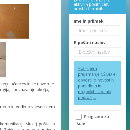
aktivnih počitnicah,
prostih terminih …
Ime in priimek
E-poštni naslov
Potrjujem
prejemanje CŠOD e-
obvestil o novostih,
nanju učencev in se navezuje
ponudbah in
ogija, spoznavanje okolja,
dogodkih izbranih
področij...
iziramo in vodimo v jesenskem
Programi za
šole
komunikacij. Muzej pošte in
8. Zbirka je moderno urejena