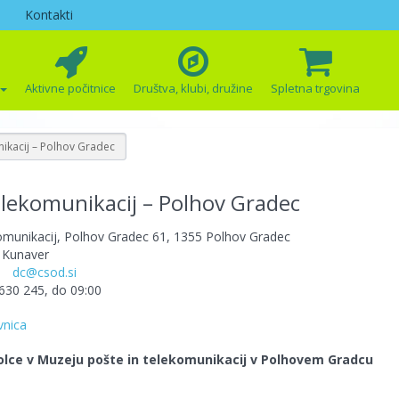
Kontakti
Aktivne počitnice
Društva, klubi, družine
Spletna trgovina
nikacij – Polhov Gradec
elekomunikacij – Polhov Gradec
komunikacij, Polhov Gradec 61, 1355 Polhov Gradec
a Kunaver
,
dc@csod.si
 630 245, do 09:00
vnica
olce v Muzeju pošte in telekomunikacij v Polhovem Gradcu