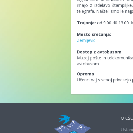
imajo z izdelavo štampiljke
telegrafa. Našteli smo le naj
Trajanje:
od 9.00 d0 13.00. 
Mesto srečanja:
Zemljevid
Dostop z avtobusom
Muzej pošte in telekomunika
avtobusom.
Oprema
Učenci naj s seboj prinesejo 
O CŠ
Ustan