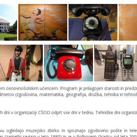
em osnovnošolskim učencem. Program je prilagojen starosti in predz
edmetov (zgodovina, matematika, geografija, družba, tehnika in tehnol
kih dni v organizaciji CŠOD odprt vse dni v tednu. Tehniške dni organ
vu ogledajo muzejsko zbirko in spoznajo zgodovino pošte in tele
ej (zametki segajo v leto 1980) in je v Polhovem Gradcu od leta 200