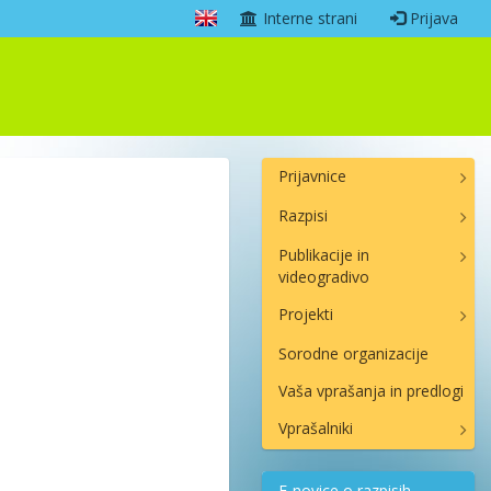
Interne strani
Prijava
Prijavnice
Razpisi
Publikacije in
videogradivo
Projekti
Sorodne organizacije
Vaša vprašanja in predlogi
Vprašalniki
E-novice o razpisih,