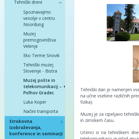
Tehniški dnevi
Spoznavajmo
vesolje v centru
Noordung
Muzej
premogovništva
Velenje
Eko Terme Snovik
Tehniški muzej
Slovenije - Bistra
Muzej pošte in
telekomunikacij –
Tehniški dan je namenjen vs
Polhov Gradec
na učne vsebine različnih pr
Luka Koper
fizika).
Načini transporta
Muzej je za izpeljavo tehniš
in zimskem času.
Strokovna
izobraževanja,
Učenci si na tehniškem dne
konference in seminarji
telekomunikacij je mlad muz