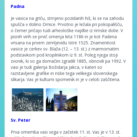
Padna
Je vasica na griču, strnjeno pozidanih hiš, ki se na zahodu
spušča v dolino Drnice. Prvotno je ležala pri pokopališču,
o čemer pričajo tudi arheološke najdbe iz rimske dobe. V
pisnih virih se prvič omenja leta 1186 in je kot Padena
vrisana na prvem zemljevidu Istre 1525. Znamenitost
vasice je cerkev sv. Blaža (12. – 13. st.) z marmornatim
podstavkom pod kropilnikom iz 9. st. Poleg njega stoji
zvonik, ki so ga domačini zgradili 1885, obnovili pa 1992. V
vasi je tudi galerija Božidarja Jakca, v kateri so
razstavljene grafike in risbe tega velikega slovenskega
slikarja. Vas je kulturni spomenik in je v celoti zaščitena.
Sv. Peter
Prva omemba vasi sega v začetek 11. st. Vas je v 13. st.