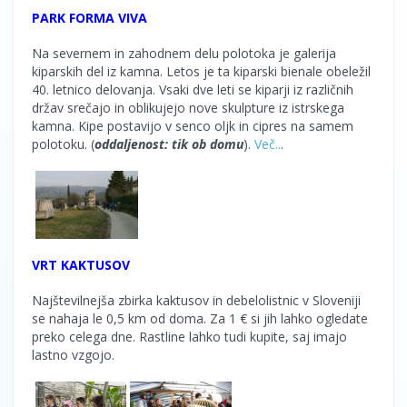
PARK FORMA VIVA
Na severnem in zahodnem delu polotoka je galerija
kiparskih del iz kamna. Letos je ta kiparski bienale obeležil
40. letnico delovanja. Vsaki dve leti se kiparji iz različnih
držav srečajo in oblikujejo nove skulpture iz istrskega
kamna. Kipe postavijo v senco oljk in cipres na samem
polotoku. (
oddaljenost: tik ob domu
).
Več..
.
VRT KAKTUSOV
Najštevilnejša zbirka kaktusov in debelolistnic v Sloveniji
se nahaja le 0,5 km od doma. Za 1 € si jih lahko ogledate
preko celega dne. Rastline lahko tudi kupite, saj imajo
lastno vzgojo.