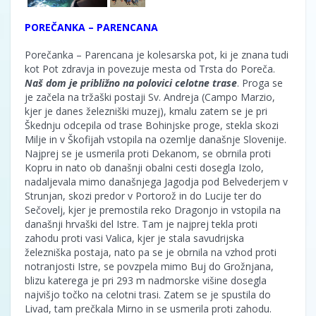
POREČANKA – PARENCANA
Porečanka – Parencana je kolesarska pot, ki je znana tudi
kot Pot zdravja in povezuje mesta od Trsta do Poreča.
Naš dom je približno na polovici celotne trase
. Proga se
je začela na tržaški postaji Sv. Andreja (Campo Marzio,
kjer je danes železniški muzej), kmalu zatem se je pri
Škednju odcepila od trase Bohinjske proge, stekla skozi
Milje in v Škofijah vstopila na ozemlje današnje Slovenije.
Najprej se je usmerila proti Dekanom, se obrnila proti
Kopru in nato ob današnji obalni cesti dosegla Izolo,
nadaljevala mimo današnjega Jagodja pod Belvederjem v
Strunjan, skozi predor v Portorož in do Lucije ter do
Sečovelj, kjer je premostila reko Dragonjo in vstopila na
današnji hrvaški del Istre. Tam je najprej tekla proti
zahodu proti vasi Valica, kjer je stala savudrijska
železniška postaja, nato pa se je obrnila na vzhod proti
notranjosti Istre, se povzpela mimo Buj do Grožnjana,
blizu katerega je pri 293 m nadmorske višine dosegla
najvišjo točko na celotni trasi. Zatem se je spustila do
Livad, tam prečkala Mirno in se usmerila proti zahodu.