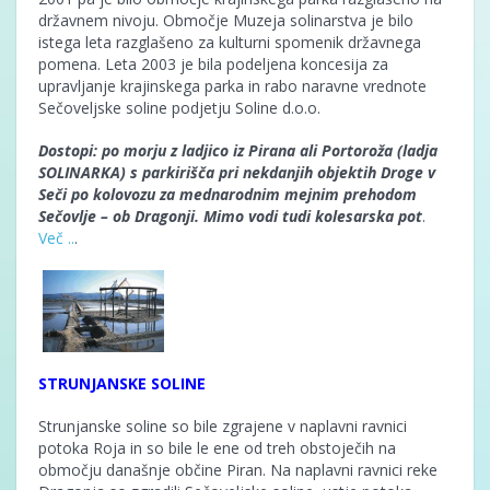
državnem nivoju. Območje Muzeja solinarstva je bilo
istega leta razglašeno za kulturni spomenik državnega
pomena. Leta 2003 je bila podeljena koncesija za
upravljanje krajinskega parka in rabo naravne vrednote
Sečoveljske soline podjetju Soline d.o.o.
Dostopi: po morju z ladjico iz Pirana ali Portoroža (ladja
SOLINARKA) s parkirišča pri nekdanjih objektih Droge v
Seči po kolovozu za mednarodnim mejnim prehodom
Sečovlje – ob Dragonji. Mimo vodi tudi kolesarska pot
.
Več ..
.
STRUNJANSKE SOLINE
Strunjanske soline so bile zgrajene v naplavni ravnici
potoka Roja in so bile le ene od treh obstoječih na
območju današnje občine Piran. Na naplavni ravnici reke