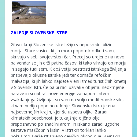
ZALEDJE SLOVENSKE ISTRE
Glavni kraji Slovenske Istre ležijo v neposredni bližini
morja. Stare vasice, ki jih mora popotnik odkriti sam,
skrivajo v sebi svojevrsten čar. Precej so urejene na novo,
pa vendar se jih drži patina časov, ki tako vihrajo ob morju
in segajo tudi sem. K doživetju pestrosti istrskega življenja
prispevajo okusne istrske jedi ter domača refošk in
malvazija, ki jih lahko najdete v eni izmed turističnih kmetij
v Slovenski Istri. Če pa bi radi uživali v objemu neokrnjene
narave in si nabrali nove energije za naporni ritem
vsakdanjega življenja, so vam na voljo mediteranske vile,
ki vam nudijo popolno udobje. Slovenska Istra je ena
najsevernejših krajin, kjer še uspeva oljka. Zaradi
klimatskih posebnosti je tukajšnje oljčno olje
prepoznavno po značilni aromi in iskano zaradi ugodne
sestave maščobnih kislin. V istrskih torklah lahko
pokusimo sveže iztisnjeno deviško oljčno olje, v vinskih