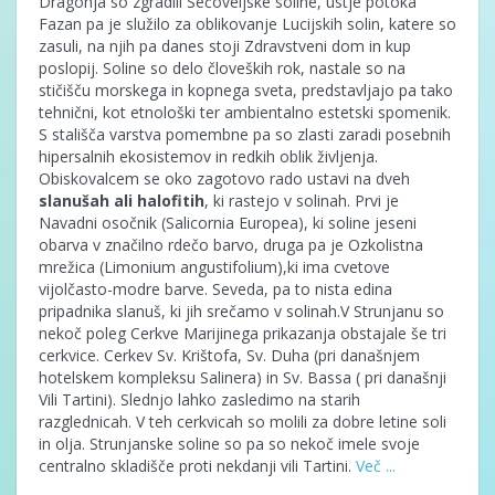
Dragonja so zgradili Sečoveljske soline, ustje potoka
Fazan pa je služilo za oblikovanje Lucijskih solin, katere so
zasuli, na njih pa danes stoji Zdravstveni dom in kup
poslopij. Soline so delo človeških rok, nastale so na
stičišču morskega in kopnega sveta, predstavljajo pa tako
tehnični, kot etnološki ter ambientalno estetski spomenik.
S stališča varstva pomembne pa so zlasti zaradi posebnih
hipersalnih ekosistemov in redkih oblik življenja.
Obiskovalcem se oko zagotovo rado ustavi na dveh
slanušah ali halofitih
, ki rastejo v solinah. Prvi je
Navadni osočnik (Salicornia Europea), ki soline jeseni
obarva v značilno rdečo barvo, druga pa je Ozkolistna
mrežica (Limonium angustifolium),ki ima cvetove
vijolčasto-modre barve. Seveda, pa to nista edina
pripadnika slanuš, ki jih srečamo v solinah.V Strunjanu so
nekoč poleg Cerkve Marijinega prikazanja obstajale še tri
cerkvice. Cerkev Sv. Krištofa, Sv. Duha (pri današnjem
hotelskem kompleksu Salinera) in Sv. Bassa ( pri današnji
Vili Tartini). Slednjo lahko zasledimo na starih
razglednicah. V teh cerkvicah so molili za dobre letine soli
in olja. Strunjanske soline so pa so nekoč imele svoje
centralno skladišče proti nekdanji vili Tartini.
Več ...