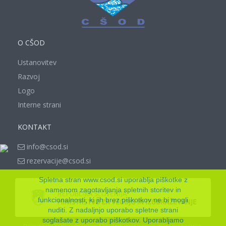
O CŠOD
Ustanovitev
Razvoj
Logo
Interne strani
KONTAKT
info@csod.si
rezervacije@csod.si
Spletna stran www.csod.si uporablja piškotke z
namenom zagotavljanja spletnih storitev in
funkcionalnosti, ki jih brez piškotkov ne bi mogli
nuditi. Z nadaljnjo uporabo spletne strani
soglašate z uporabo piškotkov. Uporabljamo
Dejavnost CŠOD sofinancira Ministrstvo za vzgojo in izobraževanje.