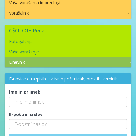
Vaša vprašanja in predlogi
Vprašalniki
CŠOD OE Peca
Fotogalerija
Vaše vprašanje
Dnevnik
E-novice o razpisih, aktivnih počitnicah, prostih terminih …
Ime in priimek
E-poštni naslov