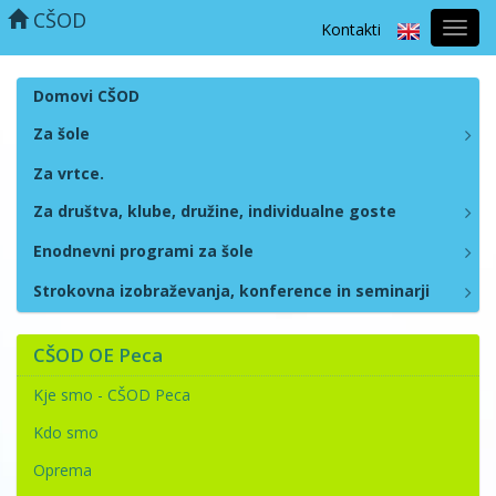
CŠOD
Kontakti
Prekl
naviga
Domovi CŠOD
Za šole
Za vrtce.
Za društva, klube, družine, individualne goste
Enodnevni programi za šole
Strokovna izobraževanja, konference in seminarji
CŠOD OE Peca
Kje smo - CŠOD Peca
Kdo smo
Oprema