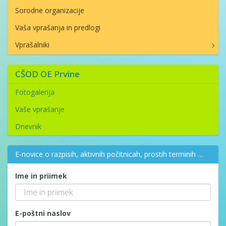
Sorodne organizacije
Vaša vprašanja in predlogi
Vprašalniki
CŠOD OE Prvine
Fotogalerija
Vaše vprašanje
Dnevnik
E-novice o razpisih, aktivnih počitnicah, prostih terminih …
Ime in priimek
E-poštni naslov