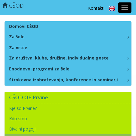
CŠOD
Kontakti
Prekl
naviga
Domovi CŠOD
Za šole
Za vrtce.
Za društva, klube, družine, individualne goste
Enodnevni programi za šole
Strokovna izobraževanja, konference in seminarji
CŠOD OE Prvine
Kje so Prvine?
Kdo smo
Bivalni pogoji