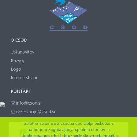
O CŠOD
Ustanovitev
Razvoj
Logo
Interne strani
KONTAKT
info@csod.si
rezervacije@csod.si
Spletna stran www.csod.si uporablja piškotke z
namenom zagotavljanja spletnih storitev in
funkcionalnosti, ki jih brez piškotkov ne bi mogli