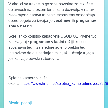
V okolici so travne in gozdne površine za različne
dejavnosti na prostem ter pristna doživetja v naravi.
Neokrnjena narava in pestri ekosistemi omogočajo
dobre pogoje za izvajanje
večdnevnih programov
šole v naravi
.
Šole lahko koristijo kapacitete CŠOD OE Prvine tudi
za izvajanje
programov v lastni režiji,
kot so
spoznavni tedni za srednje šole, projektni tedni,
intenzivno delo z nadarjenimi dijaki, učenje tujega
jezika, vaje pevskih zborov …
Spletna kamera v bližnji
okolici:
https://www.hribi.net/spletna_kamera/limovce/2328
Bivalni pogoji