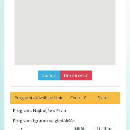
Domovi
Dnevni centri
Programi aktivnih počitnic
Cena - €
Starost
Program: Najboljše s Prvin
Program: Igramo se gledališče
240,00
11 - 15 let