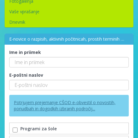
Fotogalerija
Vaše vprašanje
Dnevnik
E-novice o razpisih, aktivnih počitnicah, prostih terminih …
Ime in priimek
E-poštni naslov
Potrjujem prejemanje CŠOD e-obvestil o novostih,
ponudbah in dogodkih izbranih področij...
Programi za šole