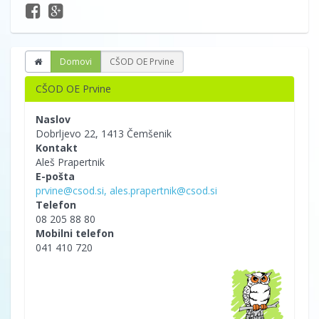
Domovi
CŠOD OE Prvine
CŠOD OE Prvine
Naslov
Dobrljevo 22, 1413 Čemšenik
Kontakt
Aleš Prapertnik
E-pošta
prvine@csod.si, ales.prapertnik@csod.si
Telefon
08 205 88 80
Mobilni telefon
041 410 720