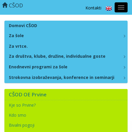
CŠOD
Kontakti
Prekl
naviga
Domovi CŠOD
Za šole
Za vrtce.
Za društva, klube, družine, individualne goste
Enodnevni programi za šole
Strokovna izobraževanja, konference in seminarji
CŠOD OE Prvine
Kje so Prvine?
Kdo smo
Bivalni pogoji