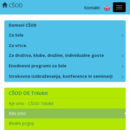
CŠOD
Kontakti
Prekl
naviga
Domovi CŠOD
Za šole
Za vrtce.
Za društva, klube, družine, individualne goste
Enodnevni programi za šole
Strokovna izobraževanja, konference in seminarji
CŠOD OE Trilobit
Kje smo - CŠOD Trilobit
Kdo smo
Bivalni pogoji