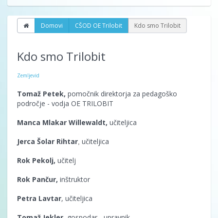
Domovi
CŠOD OE Trilobit
Kdo smo Trilobit
Kdo smo Trilobit
Zemljevid
Tomaž Petek,
pomočnik direktorja za pedagoško
področje - vodja OE TRILOBIT
Manca Mlakar Willewaldt
,
učiteljica
Jerca Šolar Rihtar
učiteljica
,
R
ok Pekolj,
učitelj
Rok Pančur,
inštruktor
Petra Lavtar
, učiteljica
Tomaž Jekler,
gospodar - upravnik