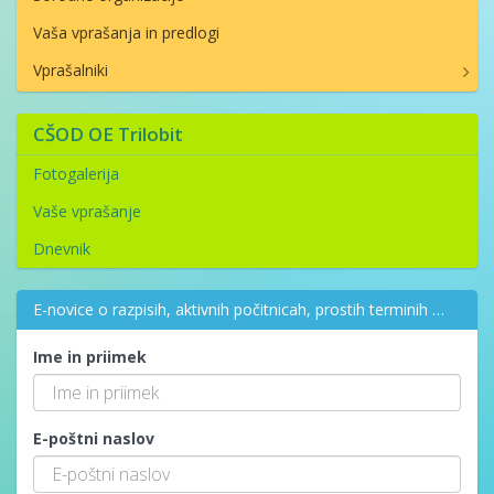
Vaša vprašanja in predlogi
Vprašalniki
CŠOD OE Trilobit
Fotogalerija
Vaše vprašanje
Dnevnik
E-novice o razpisih, aktivnih počitnicah, prostih terminih …
Ime in priimek
E-poštni naslov