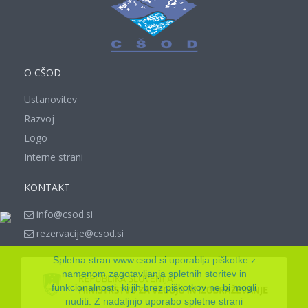
O CŠOD
Ustanovitev
Razvoj
Logo
Interne strani
KONTAKT
info@csod.si
rezervacije@csod.si
Spletna stran www.csod.si uporablja piškotke z
namenom zagotavljanja spletnih storitev in
funkcionalnosti, ki jih brez piškotkov ne bi mogli
nuditi. Z nadaljnjo uporabo spletne strani