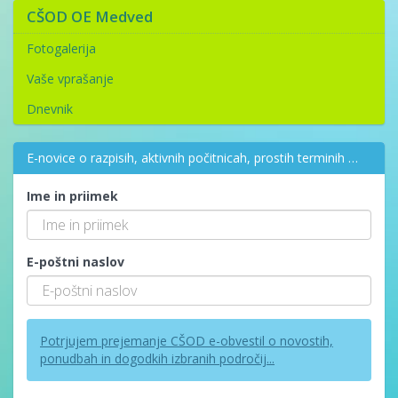
CŠOD OE Medved
Fotogalerija
Vaše vprašanje
Dnevnik
E-novice o razpisih, aktivnih počitnicah, prostih terminih …
Ime in priimek
E-poštni naslov
Potrjujem prejemanje CŠOD e-obvestil o novostih,
ponudbah in dogodkih izbranih področij...