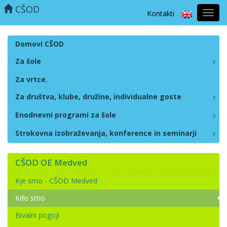
CŠOD
Kontakti
Prekl
naviga
Domovi CŠOD
Za šole
Za vrtce.
Za društva, klube, družine, individualne goste
Enodnevni programi za šole
Strokovna izobraževanja, konference in seminarji
CŠOD OE Medved
Kje smo - CŠOD Medved
Kdo smo
Bivalni pogoji