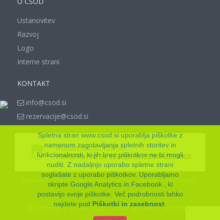
O CŠOD
Ustanovitev
Razvoj
Logo
Interne strani
KONTAKT
info@csod.si
rezervacije@csod.si
Spletna stran www.csod.si uporablja piškotke z
namenom zagotavljanja spletnih storitev in
funkcionalnosti, ki jih brez piškotkov ne bi mogli
nuditi. Z nadaljnjo uporabo spletne strani
soglašate z uporabo piškotkov. Uporabljamo
Dejavnost CŠOD sofinancira Ministrstvo za vzgojo in izobraževanje.
skripte Google Analytics in Facebook , ki
postavijo svoje piškotke. Več podrobnosti lahko
najdete pod
Piškotki in zasebnost
.
© Copyright 2014 - 2026 Center šolskih in obšolskih
dejavnosti