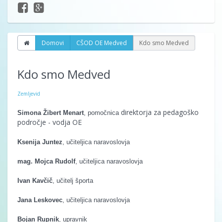
Domovi
CŠOD OE Medved
Kdo smo Medved
Kdo smo Medved
Zemljevid
direktorja za pedagoško
Simona Žibert Menart
, pomočnica
področje - vodja OE
Ksenija Juntez
, učiteljica naravoslovja
mag. Mojca Rudolf
, učiteljica naravoslovja
Ivan Kavčič
, učitelj športa
Jana Leskovec
, učiteljica naravoslovja
Bojan Rupnik
, upravnik