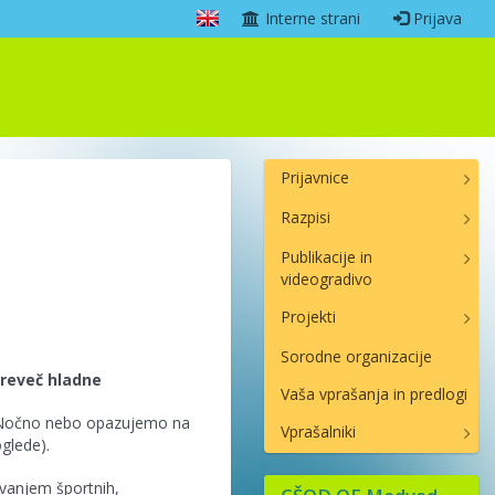
Interne strani
Prijava
Prijavnice
Razpisi
Publikacije in
videogradivo
Projekti
Sorodne organizacije
preveč hladne
Vaša vprašanja in predlogi
u. Nočno nebo opazujemo na
Vprašalniki
glede).
vanjem športnih,