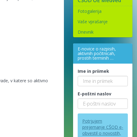
CŠOD OE Medved
Fotogalerija
Vaše vprašanje
Dnevnik
E-novice o razpisih,
aktivnih počitnicah,
prostih terminih …
Ime in priimek
vade, v katere so aktivno
E-poštni naslov
Potrjujem
prejemanje CŠOD e-
obvestil o novostih,