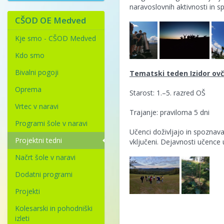
naravoslovnih aktivnosti in 
CŠOD OE Medved
Kje smo - CŠOD Medved
Kdo smo
Bivalni pogoji
Tematski teden Izidor ovč
Oprema
Starost: 1.–5. razred OŠ
Vrtec v naravi
Trajanje: praviloma 5 dni
Programi šole v naravi
Učenci doživljajo in spoznava
Projektni tedni
vključeni. Dejavnosti učence u
Načrt šole v naravi
Dodatni programi
Projekti
Kolesarski in pohodniški
izleti