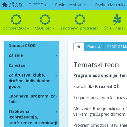
CŠOD
O CŠOD
Poslovne strani
Osebna izkaznica
Domovi CŠOD
CŠOD ceniki
Enodnevni programi
Šola v naravi
Domovi CŠOD
Domovi
CŠOD OE M
Za šole
Tematski tedni
Za vrtce.
Za društva, klube,
Program astronomije, tem
družine, individualne
goste
Starost:
6.–9. razred OŠ
Enodnevni programi za
Trajanje: praviloma 5 dni
okt
šole
Medvedje Brdo je odlična to
Strokovna
velikem igrišču pred domom.
izobraževanja,
konference in seminarji
Program omogoča razvijanje 