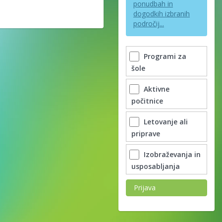
ponudbah in
dogodkih izbranih
področij...
Programi za
šole
Aktivne
počitnice
Letovanje ali
priprave
Izobraževanja in
usposabljanja
Prijava