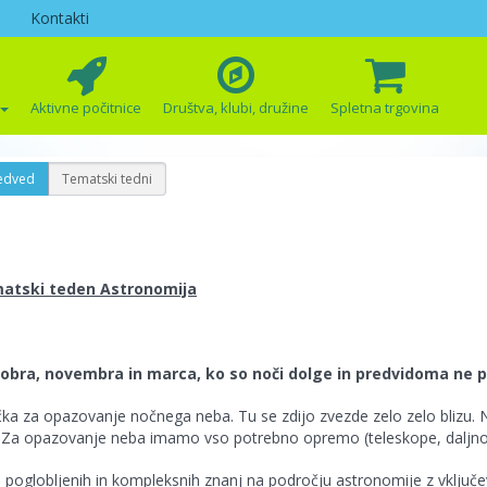
Kontakti
Aktivne počitnice
Društva, klubi, družine
Spletna trgovina
edved
Tematski tedni
atski teden Astronomija
obra, novembra in marca, ko so noči dolge in predvidoma ne 
čka za opazovanje nočnega neba. Tu se zdijo zvezde zelo zelo bliz
 Za opazovanje neba imamo vso potrebno opremo (teleskope, daljno
poglobljenih in kompleksnih znanj na področju astronomije z vključe