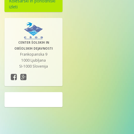
Kolesarski in pohodniški
izleti
CENTER ŠOLSKIH IN
OBŠOLSKIH DEJAVNOSTI
Frankopanska 9
1000 Ljubljana
SI-1000 Slovenija