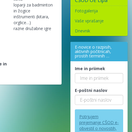
CŠOD OE Lipa
loparji za badminton
in žogice
Fotogalerija
inštrumenti (kitara,
Vaše vprašanje
orglice…)
razne družabne igre
Dnevnik
E-novice o razpisih,
aktivnih počitnicah,
prostih terminih …
e in
Ime in priimek
E-poštni naslov
Potrjujem
prejemanje CŠOD e-
obvestil o novostih,