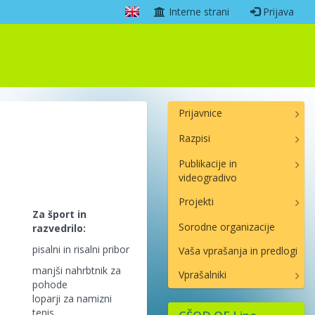
Interne strani
Prijava
Prijavnice
Razpisi
Publikacije in
videogradivo
Projekti
Za šport in
Sorodne organizacije
razvedrilo:
pisalni in risalni pribor
Vaša vprašanja in predlogi
manjši nahrbtnik za
Vprašalniki
pohode
loparji za namizni
tenis