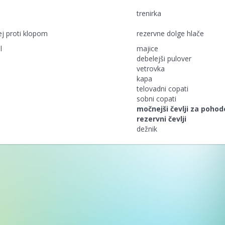
trenirka
ej proti klopom
rezervne dolge hlače
l
majice
debelejši pulover
vetrovka
kapa
telovadni copati
sobni copati
močnejši čevlji za pohod
rezervni čevlji
dežnik