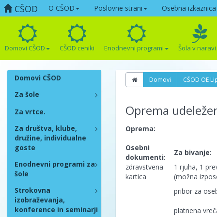
CŠOD
O CŠOD
Poslovne strani
Osebna izkaznica
Domovi CŠOD
CŠOD ceniki
Enodnevni programi
Šola v naravi
Domovi CŠOD
Domovi
CŠOD OE Li
Za šole
Oprema udeleže
Za vrtce.
Za društva, klube,
Oprema:
družine, individualne
goste
Osebni
Za bivanje:
dokumenti:
Enodnevni programi za
zdravstvena
1 rjuha, 1 pre
šole
kartica
(možna izposo
Strokovna
pribor za ose
izobraževanja,
konference in seminarji
platnena vreč