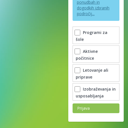
ponudbah in
dogodkih izbranih
področij...
Programi za
šole
Aktivne
počitnice
Letovanje ali
priprave
Izobraževanja in
usposabljanja
Prijava