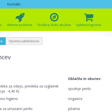
Kontakti
Aktivne počitnice
Društva, klubi, družine
Spletna trgovina
pa
Oprema udeležencev
ncev
Oblačila in obutev:
vleka za odejo, prevleka za vzglavnik
spodnje perilo
ja - 4,40 €)
bno higieno
nogavice
a za umazano perilo
pižama