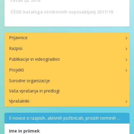
Letak IJZ 2018
CŠOD kataloga strokovnih usposabljanj 2017/18
Prijavnice
Razpisi
Publikacije in videogradivo
Projekti
Sorodne organizacije
Vaša vprašanja in predlogi
Vprašalniki
E-novice o razpisih, aktivnih počitnicah, prostih terminih …
Ime in priimek