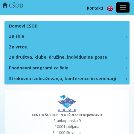
CŠOD
Kontakti
Prekl
naviga
Domovi CŠOD
Za šole
Za vrtce.
Za društva, klube, družine, individualne goste
Enodnevni programi za šole
Strokovna izobraževanja, konference in seminarji
CENTER ŠOLSKIH IN OBŠOLSKIH DEJAVNOSTI
Frankopanska 9
1000 Ljubljana
SI-1000 Slovenija