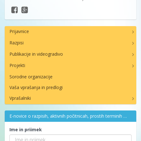
Prijavnice
Razpisi
Publikacije in videogradivo
Projekti
Sorodne organizacije
Vaša vprašanja in predlogi
Vprašalniki
E-novice o razpisih, aktivnih počitnicah, prostih terminih …
Ime in priimek