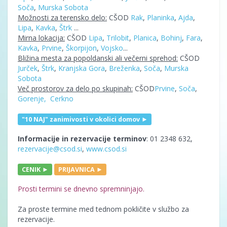
Soča
,
Murska Sobota
Možnosti za terensko delo:
CŠOD
Rak
,
Planinka
,
Ajda
,
Lipa
,
Kavka
,
Štrk
...
Mirna lokacija:
CŠOD
Lipa
,
Trilobit
,
Planica
,
Bohinj
,
Fara
,
Kavka
,
Prvine
,
Škorpijon
,
Vojsko
...
Bližina mesta za popoldanski ali večerni sprehod:
CŠOD
Jurček
,
Štrk
,
Kranjska Gora
,
Breženka
,
Soča
,
Murska
Sobota
Več prostorov za delo po skupinah:
CŠOD
Prvine
,
Soča
,
Gorenje,
Cerkno
"10 NAJ" zanimivosti v okolici domov ►
Informacije in rezervacije terminov
: 01 2348 632,
rezervacije@csod.si
,
www.csod.si
CENIK ►
PRIJAVNICA ►
Prosti termini se dnevno spremninjajo.
Za proste termine med tednom pokličite v službo za
rezervacije.