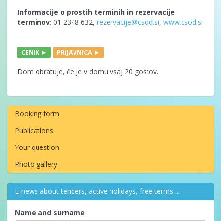
Informacije o prostih terminih in rezervacije
terminov
: 01 2348 632,
rezervacije@csod.si
,
www.csod.si
CENIK ►
PRIJAVNICA ►
Dom obratuje, če je v domu vsaj 20 gostov.
Booking form
Publications
Your question
Photo gallery
E-news about tenders, active holidays, free terms ...
Name and surname