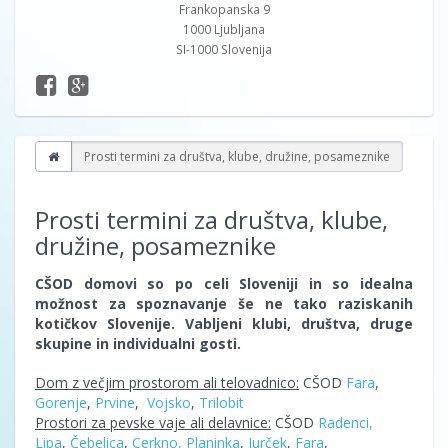
Frankopanska 9
1000 Ljubljana
SI-1000 Slovenija
Prosti termini za društva, klube, družine, posameznike
Prosti termini za društva, klube,
družine, posameznike
CŠOD domovi so po celi Sloveniji in so idealna
možnost za spoznavanje še ne tako raziskanih
kotičkov Slovenije. Vabljeni klubi, društva, druge
skupine in individualni gosti.
Dom z večjim prostorom ali telovadnico:
CŠOD
Fara
,
Gorenje
,
Prvine
,
Vojsko
,
Trilobit
Prostori za pevske vaje ali delavnice:
CŠOD
Radenci,
Lipa
,
Čebelica
,
Cerkno,
Planinka
,
Jurček
,
Fara
,