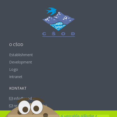
O CŠOD
Establishment
Development
Logo
Intranet
KONTAKT
info@csod.si
rezervacije@csod.si
Spletna stran www.csod.si uporablja piškotke z