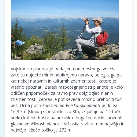
Vojskarska planota je oddaljena od mestnega vrveža,
zato tu najdete mir in neokrnjeno naravo, poleg tega pa
kar nekaj naravnih in kulturnih znamenitosti, katere je
vredno spoznati. Zaradi razpotegnjenosti planote je kolo
odličen pripomoček za ravno prav dolg ogled njenih
znamenitosti, čeprav je pot seveda možno prehoditi tudi
peš. Učna pot
S kolesom po Vojskarski planoti
je dolga
16,3 km (skupaj s postanki cca 3h), vključuje pa 14 točk,
preko katerih boste na nekoliko drugačen način spoznali
glavne značilnosti planote. Višinska razlika med najvišjo in
najnižjo ležečo točko je 272 m.