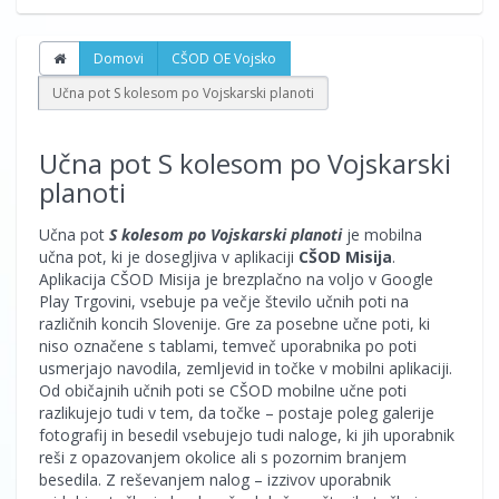
Domovi
CŠOD OE Vojsko
Učna pot S kolesom po Vojskarski planoti
Učna pot S kolesom po Vojskarski
planoti
Učna pot
S kolesom po Vojskarski planoti
je mobilna
učna pot, ki je dosegljiva v aplikaciji
CŠOD Misija
.
Aplikacija CŠOD Misija je brezplačno na voljo v Google
Play Trgovini, vsebuje pa večje število učnih poti na
različnih koncih Slovenije. Gre za posebne učne poti, ki
niso označene s tablami, temveč uporabnika po poti
usmerjajo navodila, zemljevid in točke v mobilni aplikaciji.
Od običajnih učnih poti se CŠOD mobilne učne poti
razlikujejo tudi v tem, da točke – postaje poleg galerije
fotografij in besedil vsebujejo tudi naloge, ki jih uporabnik
reši z opazovanjem okolice ali s pozornim branjem
besedila. Z reševanjem nalog – izzivov uporabnik