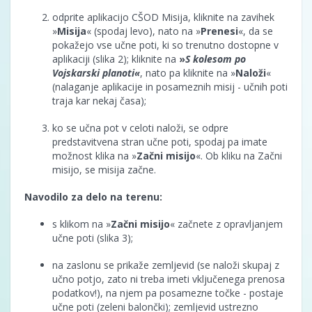
odprite aplikacijo CŠOD Misija, kliknite na zavihek
»
Misija
« (spodaj levo), nato na »
Prenesi
«, da se
pokažejo vse učne poti, ki so trenutno dostopne v
aplikaciji (slika 2); kliknite na
»
S kolesom po
Vojskarski planoti«
, nato pa kliknite na »
Naloži
«
(nalaganje aplikacije in posameznih misij - učnih poti
traja kar nekaj časa);
ko se učna pot v celoti naloži, se odpre
predstavitvena stran učne poti, spodaj pa imate
možnost klika na »
Začni misijo
«. Ob kliku na Začni
misijo, se misija začne.
Navodilo za delo na terenu:
s klikom na »
Začni misijo
« začnete z opravljanjem
učne poti (slika 3);
na zaslonu se prikaže zemljevid (se naloži skupaj z
učno potjo, zato ni treba imeti vključenega prenosa
podatkov!), na njem pa posamezne točke - postaje
učne poti (zeleni balončki); zemljevid ustrezno