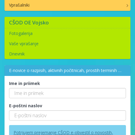
Vprašalniki
CŠOD OE Vojsko
Fotogalerija
Vaše vprašanje
Dnevnik
E-novice o razpisih, aktivnih počitnicah, prostih terminih …
Ime in priimek
E-poštni naslov
Potrjujem prejemanje CŠOD e-obvestil o novostih,