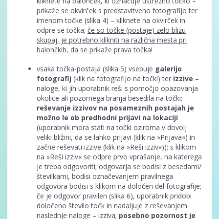
kliknete na balonček, ki označuje ustrezno točko –
prikaže se okvirček s predstavitveno fotografijo ter
imenom točke (slika 4) – kliknete na okvirček in
odpre se točka;
če so točke (postaje) zelo blizu
skupaj, je potrebno klikniti na različna mesta pri
balončkih, da se prikaže prava točka
!
vsaka točka-postaja (slika 5) vsebuje
galerijo
fotografij
(klik na fotografijo na točki) ter
izzive
–
naloge, ki jih uporabnik reši s pomočjo opazovanja
okolice ali pozornega branja besedila na točki;
reševanje izzivov na posameznih postajah je
možno
le ob predhodni prijavi na lokaciji
(uporabnik mora stati na točki oziroma v dovolj
veliki bližini, da se lahko prijavi (klik na »Prijava«) in
začne reševati izzive (klik na »Reši izziv«)); s klikom
na »Reši izziv« se odpre prvo vprašanje, na katerega
je treba odgovoriti; odgovarja se bodisi z besedami/
številkami, bodisi označevanjem pravilnega
odgovora bodisi s klikom na določen del fotografije;
če je odgovor pravilen (slika 6), uporabnik pridobi
določeno število točk in nadaljuje z reševanjem
naslednje naloge – izziva;
posebno pozornost je