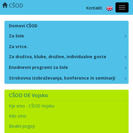
CŠOD
Kontakti
Prekl
naviga
Domovi CŠOD
Za šole
Za vrtce.
Za društva, klube, družine, individualne goste
Enodnevni programi za šole
Strokovna izobraževanja, konference in seminarji
CŠOD OE Vojsko
Kje smo - CŠOD Vojsko
Kdo smo
Bivalni pogoji