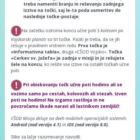
treba nameniti branju in reševanju zadnjega
izziva na točki, saj le-ta poda usmeritev do
naslednje točke-postaje
;
Na začetku oziroma koncu učne poti
S kolesom po
Vojskarski planoti
so tri točke. Paziti je treba, da se jih
rešuje v pravilnem vrstnem redu.
Prva točka je
»Informativna tabla«
, druga »CŠOD Vojsko«.
Točka
»Cerkev sv. Jožefa« je
zadnja v misiji in jo rešujete
šele na koncu
, ko rešite vse izzive na ostalih točkah učne
poti.
Pri obiskovanju točk učne poti hodimo ali se
vozimo samo po cestah, kolovozih ali stezah. Izven
poti ne hodimo! Ne trgamo rastlinja in ne
povzročamo škode naravi ali lastnikom zemljišč!
CŠOD Misija deluje na dveh mobilnih operacijskih sistemih:
Android
(nad verzijo 4.1)
in
iOS (nad verzijo 8.0)
.
Slike za lažje razumevanje navodil: