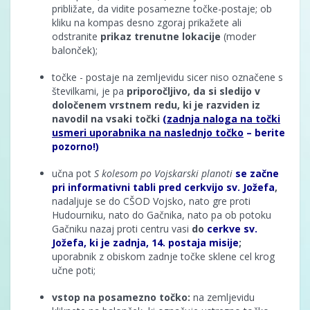
približate, da vidite posamezne točke-postaje; ob
kliku na kompas desno zgoraj prikažete ali
odstranite
prikaz trenutne lokacije
(moder
balonček);
točke - postaje na zemljevidu sicer niso označene s
številkami, je pa
priporočljivo, da si sledijo v
določenem
vrstnem redu, ki je razviden iz
navodil na vsaki točki
(
zadnja naloga na točki
usmeri uporabnika na
naslednjo točko
– berite
pozorno!)
učna pot
S kolesom po Vojskarski planoti
se začne
pri informativni tabli pred cerkvijo sv. Jožefa
,
nadaljuje se do CŠOD Vojsko, nato gre proti
Hudourniku, nato do Gačnika, nato pa ob potoku
Gačniku nazaj proti centru vasi
do
cerkve sv.
Jožefa, ki je zadnja, 14. postaja misije
;
uporabnik z obiskom zadnje točke sklene cel krog
učne poti;
vstop na posamezno točko:
na zemljevidu