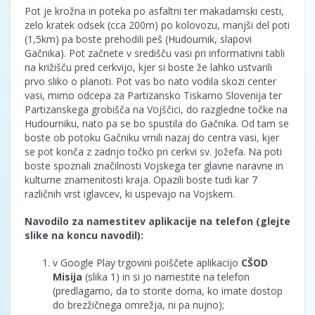
Pot je krožna in poteka po asfaltni ter makadamski cesti,
zelo kratek odsek (cca 200m) po kolovozu, manjši del poti
(1,5km) pa boste prehodili peš (Hudournik, slapovi
Gačnika). Pot začnete v središču vasi pri informativni tabli
na križišču pred cerkvijo, kjer si boste že lahko ustvarili
prvo sliko o planoti. Pot vas bo nato vodila skozi center
vasi, mimo odcepa za Partizansko Tiskarno Slovenija ter
Partizanskega grobišča na Vojščici, do razgledne točke na
Hudourniku, nato pa se bo spustila do Gačnika. Od tam se
boste ob potoku Gačniku vrnili nazaj do centra vasi, kjer
se pot konča z zadnjo točko pri cerkvi sv. Jožefa. Na poti
boste spoznali značilnosti Vojskega ter glavne naravne in
kulturne znamenitosti kraja. Opazili boste tudi kar 7
različnih vrst iglavcev, ki uspevajo na Vojskem.
Navodilo za namestitev aplikacije na telefon (glejte
slike na koncu navodil):
v Google Play trgovini poiščete aplikacijo
CŠOD
Misija
(slika 1) in si jo namestite na telefon
(predlagamo, da to storite doma, ko imate dostop
do brezžičnega omrežja, ni pa nujno);