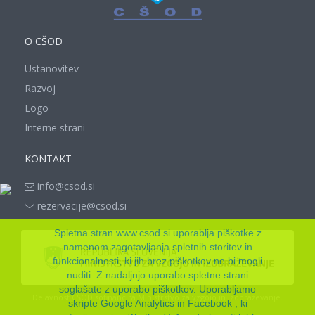
O CŠOD
Ustanovitev
Razvoj
Logo
Interne strani
KONTAKT
info@csod.si
rezervacije@csod.si
Spletna stran www.csod.si uporablja piškotke z
namenom zagotavljanja spletnih storitev in
funkcionalnosti, ki jih brez piškotkov ne bi mogli
nuditi. Z nadaljnjo uporabo spletne strani
soglašate z uporabo piškotkov. Uporabljamo
Dejavnost CŠOD sofinancira Ministrstvo za vzgojo in izobraževanje.
skripte Google Analytics in Facebook , ki