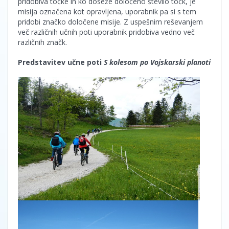
pridobiva točke in ko doseže določeno število točk, je
misija označena kot opravljena, uporabnik pa si s tem
pridobi značko določene misije. Z uspešnim reševanjem
več različnih učnih poti uporabnik pridobiva vedno več
različnih značk.
Predstavitev učne poti
S kolesom po Vojskarski planoti