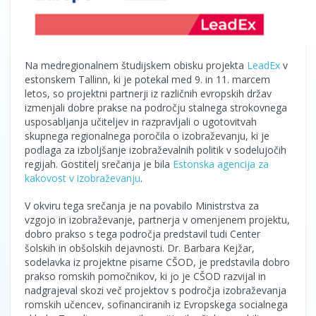
Na medregionalnem študijskem obisku projekta
LeadEx
v
estonskem Tallinn, ki je potekal med 9. in 11. marcem
letos, so projektni partnerji iz različnih evropskih držav
izmenjali dobre prakse na področju stalnega strokovnega
usposabljanja učiteljev in razpravljali o ugotovitvah
skupnega regionalnega poročila o izobraževanju, ki je
podlaga za izboljšanje izobraževalnih politik v sodelujočih
regijah. Gostitelj srečanja je bila
Estonska agencija za
kakovost v izobraževanju
.
V okviru tega srečanja je na povabilo Ministrstva za
vzgojo in izobraževanje, partnerja v omenjenem projektu,
dobro prakso s tega področja predstavil tudi Center
šolskih in obšolskih dejavnosti. Dr. Barbara Kejžar,
sodelavka iz projektne pisarne CŠOD, je predstavila dobro
prakso romskih pomočnikov, ki jo je CŠOD razvijal in
nadgrajeval skozi več projektov s področja izobraževanja
romskih učencev, sofinanciranih iz Evropskega socialnega