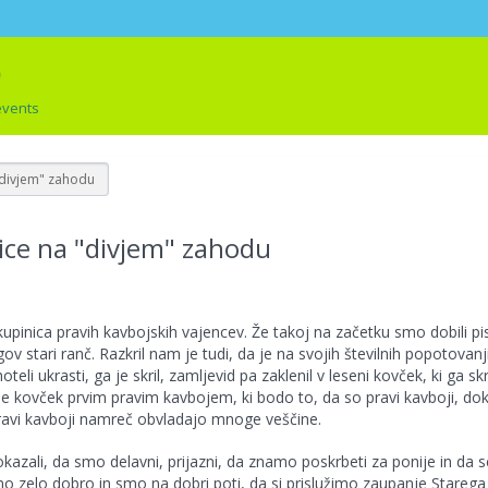
events
"divjem" zahodu
ice na "divjem" zahodu
kupinica pravih kavbojskih vajencev. Že takoj na začetku smo dobili p
ov stari ranč. Razkril nam je tudi, da je na svojih številnih popotovanj
eli ukrasti, ga je skril, zamljevid pa zaklenil v leseni kovček, ki ga sk
e kovček prvim pravim kavbojem, ki bodo to, da so pravi kavboji, dok
ravi kavboji namreč obvladajo mnoge veščine.
kazali, da smo delavni, prijazni, da znamo poskrbeti za ponije in da s
o zelo dobro in smo na dobri poti, da si prislužimo zaupanje Starega 