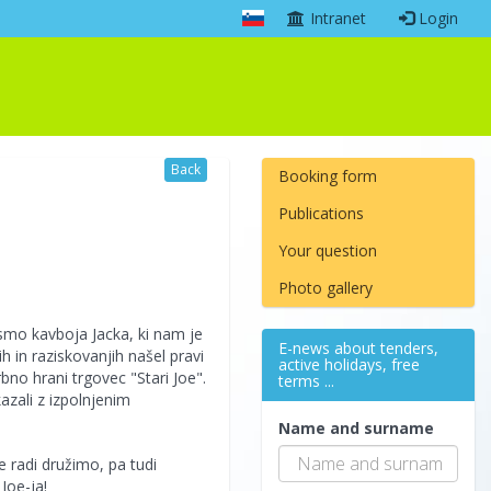
Intranet
Login
Back
Booking form
Publications
Your question
Photo gallery
ismo kavboja Jacka, ki nam je
E-news about tenders,
ih in raziskovanjih našel pravi
active holidays, free
rbno hrani trgovec "Stari Joe".
terms ...
azali z izpolnjenim
Name and surname
e radi družimo, pa tudi
Joe-ja!