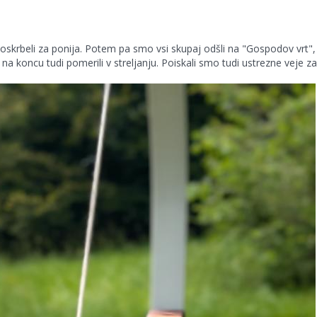
oskrbeli za ponija. Potem pa smo vsi skupaj odšli na "Gospodov vrt", kj
na koncu tudi pomerili v streljanju. Poiskali smo tudi ustrezne veje za