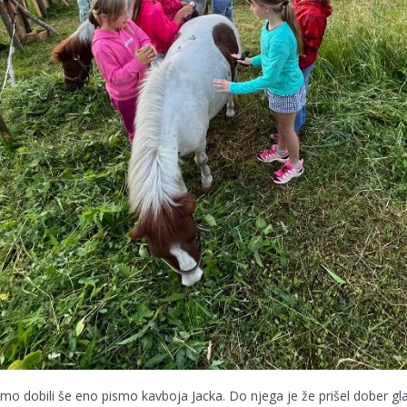
smo dobili še eno pismo kavboja Jacka. Do njega je že prišel dober gla