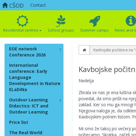
CŠOD
Contact
Residential centres
School groups
Summer camps
News and 
EOE network
Kavbojske počitnice na 
Conference 2026
International
Kavbojske počitn
conference: Early
Language
Nedelja
Development in Nature
ELaDiNa
Zbrala se nas je ena luštna s
povedal, da smo prišli na njeg
Outdoor Learning
zaklad. Ker so mu ga mnogi hot
Didactics: ICT and
Njegova naloga je, da odklen
Outdoor Learning
Kavbojskim potnim listom. P
Price list
Mi smo že takoj po večerji po
The Real World
pohecamo. Skratka, začeli sm