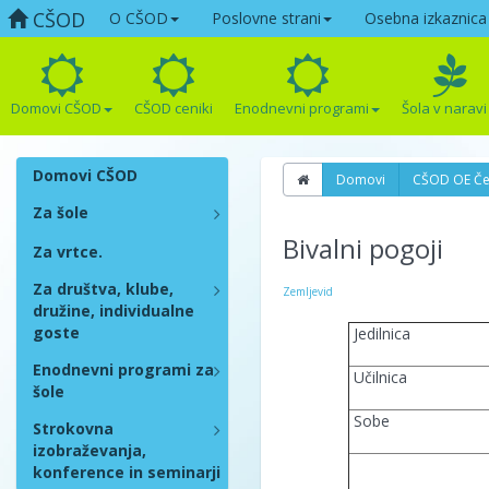
CŠOD
O CŠOD
Poslovne strani
Osebna izkaznica
Domovi CŠOD
CŠOD ceniki
Enodnevni programi
Šola v naravi
Domovi CŠOD
Domovi
CŠOD OE Če
Za šole
Bivalni pogoji
Za vrtce.
Za društva, klube,
Zemljevid
družine, individualne
goste
Jedilnica
Enodnevni programi za
Učilnica
šole
Sobe
Strokovna
izobraževanja,
konference in seminarji