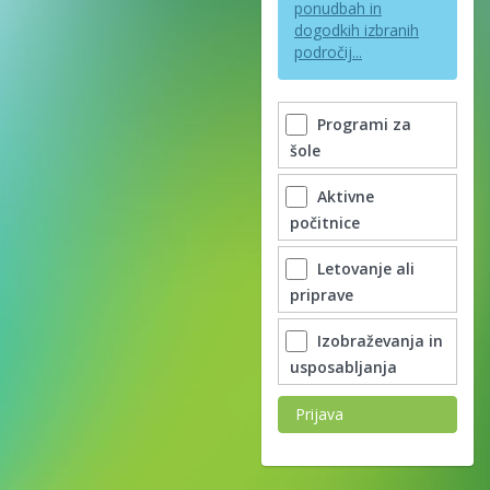
ponudbah in
dogodkih izbranih
področij...
Programi za
šole
Aktivne
počitnice
Letovanje ali
priprave
Izobraževanja in
usposabljanja
Prijava