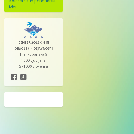
Kolesarski in pohodniški
izleti
CENTER ŠOLSKIH IN
OBŠOLSKIH DEJAVNOSTI
Frankopanska 9
1000 Ljubljana
SI-1000 Slovenija