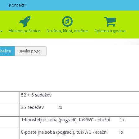
Kontakti
Aktivne počitnice
Društva, klubi, družine
Spletna trgovina
belica
Bivalni pogoji
52 + 6 sedežev
25 sedežev 2x
14-posteljna soba (pogradi), tuš/WC - etažni 1x
8-posteljna soba (pogradi), tuš/WC - etažni 1x