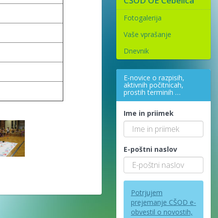
CŠOD OE Čebelica
Fotogalerija
Vaše vprašanje
Dnevnik
E-novice o razpisih,
aktivnih počitnicah,
prostih terminih …
Ime in priimek
E-poštni naslov
Potrjujem
prejemanje CŠOD e-
obvestil o novostih,